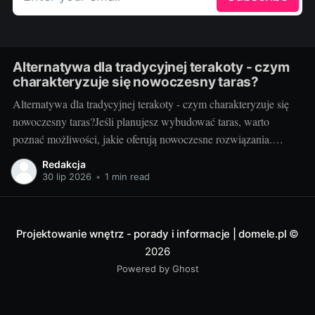
Alternatywa dla tradycyjnej terakoty - czym
charakteryzuje się nowoczesny taras?
Alternatywa dla tradycyjnej terakoty - czym charakteryzuje się
nowoczesny taras?Jeśli planujesz wybudować taras, warto
poznać możliwości, jakie oferują nowoczesne rozwiązania.
Można przecież zdecydować się na coś więcej niż tylko
Redakcja
tradycyjną terakotę. Ale jak wygląda nowoczesny taras i dlaczego
30 lip 2026
•
1 min read
warto go zastosować? Nowoczesny taras - dla kogo i dlaczego
warto
Projektowanie wnętrz - porady i informacje | domele.pl
©
2026
Powered by Ghost