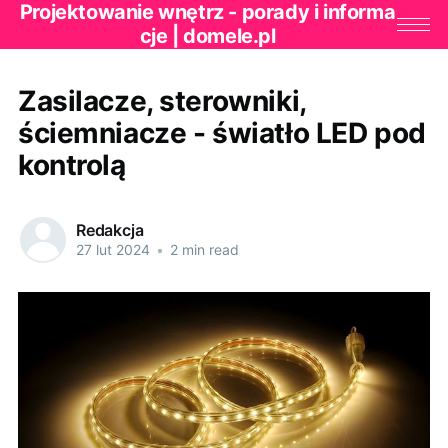
Projektowanie wnętrz - porady i informa
cje | domele.pl
Zasilacze, sterowniki,
ściemniacze - światło LED pod
kontrolą
Redakcja
27 lut 2024
•
2 min read