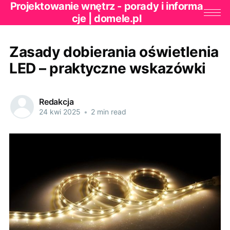
Projektowanie wnętrz - porady i informa
cje | domele.pl
Zasady dobierania oświetlenia
LED – praktyczne wskazówki
Redakcja
24 kwi 2025
•
2 min read