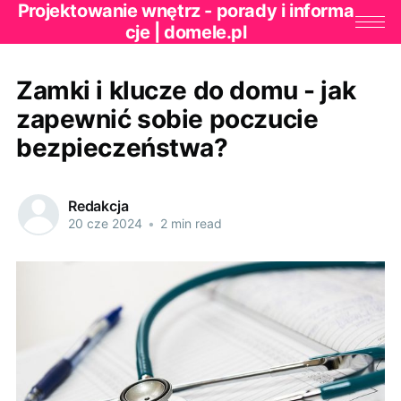
Projektowanie wnętrz - porady i informa
cje | domele.pl
Zamki i klucze do domu - jak
zapewnić sobie poczucie
bezpieczeństwa?
Redakcja
20 cze 2024
•
2 min read