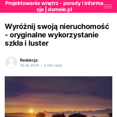
Projektowanie wnętrz - porady i informa
cje | domele.pl
Wyróżnij swoją nieruchomość
- oryginalne wykorzystanie
szkła i luster
Redakcja
30 lis 2024
•
2 min read