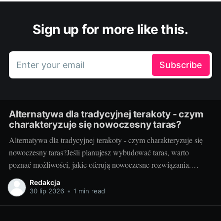
Sign up for more like this.
Enter your email
Subscribe
Alternatywa dla tradycyjnej terakoty - czym
charakteryzuje się nowoczesny taras?
Alternatywa dla tradycyjnej terakoty - czym charakteryzuje się
nowoczesny taras?Jeśli planujesz wybudować taras, warto
poznać możliwości, jakie oferują nowoczesne rozwiązania.
Można przecież zdecydować się na coś więcej niż tylko
Redakcja
tradycyjną terakotę. Ale jak wygląda nowoczesny taras i dlaczego
30 lip 2026
•
1 min read
warto go zastosować? Nowoczesny taras - dla kogo i dlaczego
warto