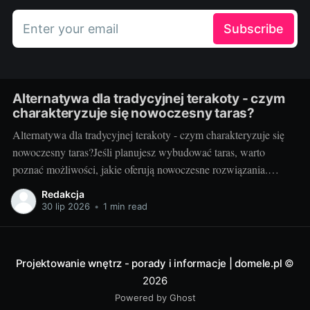
Enter your email
Subscribe
Alternatywa dla tradycyjnej terakoty - czym
charakteryzuje się nowoczesny taras?
Alternatywa dla tradycyjnej terakoty - czym charakteryzuje się
nowoczesny taras?Jeśli planujesz wybudować taras, warto
poznać możliwości, jakie oferują nowoczesne rozwiązania.
Można przecież zdecydować się na coś więcej niż tylko
Redakcja
tradycyjną terakotę. Ale jak wygląda nowoczesny taras i dlaczego
30 lip 2026
•
1 min read
warto go zastosować? Nowoczesny taras - dla kogo i dlaczego
warto
Projektowanie wnętrz - porady i informacje | domele.pl
©
2026
Powered by Ghost