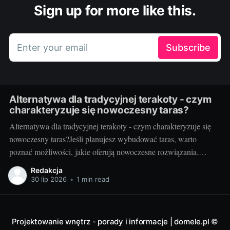
Sign up for more like this.
Enter your email
Subscribe
Alternatywa dla tradycyjnej terakoty - czym
charakteryzuje się nowoczesny taras?
Alternatywa dla tradycyjnej terakoty - czym charakteryzuje się
nowoczesny taras?Jeśli planujesz wybudować taras, warto
poznać możliwości, jakie oferują nowoczesne rozwiązania.
Można przecież zdecydować się na coś więcej niż tylko
Redakcja
tradycyjną terakotę. Ale jak wygląda nowoczesny taras i dlaczego
30 lip 2026
•
1 min read
warto go zastosować? Nowoczesny taras - dla kogo i dlaczego
warto
Projektowanie wnętrz - porady i informacje | domele.pl
©