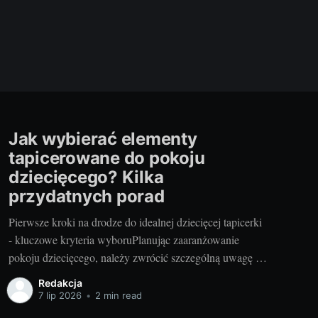
Jak wybierać elementy
tapicerowane do pokoju
dziecięcego? Kilka
przydatnych porad
Pierwsze kroki na drodze do idealnej dziecięcej tapicerki
- kluczowe kryteria wyboruPlanując zaaranżowanie
pokoju dziecięcego, należy zwrócić szczególną uwagę na
wybór odpowiednich elementów tapicerowanych. Są one
Redakcja
nie tylko ważnym elementem stylistycznym, ale również
7 lip 2026
•
2 min read
zapewniają komfort i bezpieczeństwo naszych pociech.