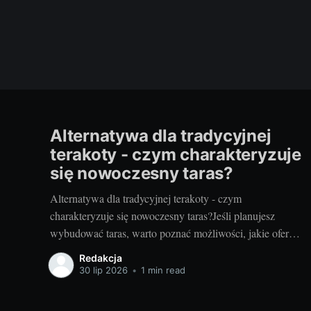
Alternatywa dla tradycyjnej
terakoty - czym charakteryzuje
się nowoczesny taras?
Alternatywa dla tradycyjnej terakoty - czym
charakteryzuje się nowoczesny taras?Jeśli planujesz
wybudować taras, warto poznać możliwości, jakie oferują
nowoczesne rozwiązania. Można przecież zdecydować
Redakcja
się na coś więcej niż tylko tradycyjną terakotę. Ale jak
30 lip 2026
•
1 min read
wygląda nowoczesny taras i dlaczego warto go
zastosować? Nowoczesny taras - dla kogo i dlaczego