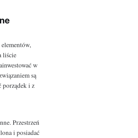
dne
a elementów,
 liście
zainwestować w
ozwiązaniem są
ć porządek i z
nne. Przestrzeń
lona i posiadać