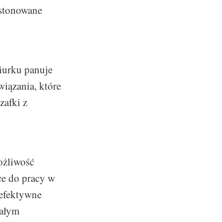
 stonowane
iurku panuje
wiązania, które
zafki z
ożliwość
e do pracy w
 efektywne
całym