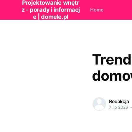
Projektowanie wnętr
z - porady i informacj
Home
e | domele.pl
Trend
domo
Redakcja
7 lip 2026