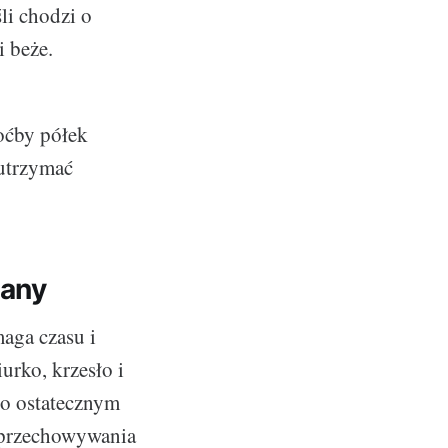
li chodzi o
i beże.
oćby półek
 utrzymać
iany
aga czasu i
urko, krzesło i
 o ostatecznym
o przechowywania