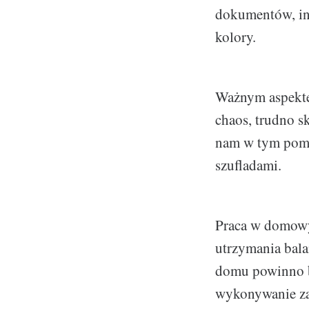
dokumentów, inn
kolory.
Ważnym aspektem
chaos, trudno s
nam w tym pomog
szufladami.
Praca w domowy
utrzymania bal
domu powinno b
wykonywanie za