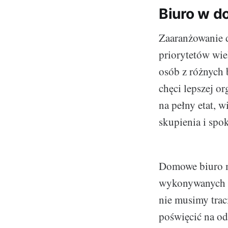
Biuro w d
Zaaranżowanie d
priorytetów wiel
osób z różnych 
chęci lepszej o
na pełny etat, 
skupienia i spo
Domowe biuro ma
wykonywanych z
nie musimy trac
poświęcić na o