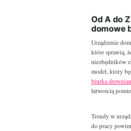
Od A do Z
domowe b
Urządzenie domo
które sprawią, ż
niezbędników z
model, który bę
biurka drewnia
łatwością pomie
Trendy w urządz
do pracy powinn