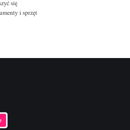
zyć się
umenty i sprzęt
e