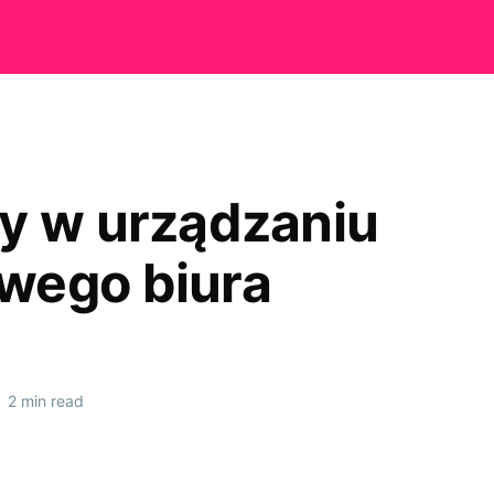
y w urządzaniu
wego biura
•
2 min read