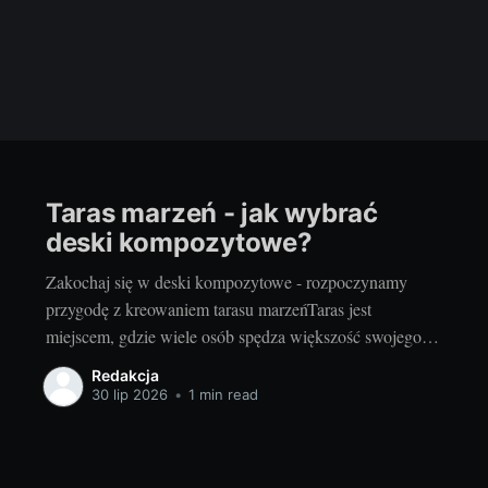
Taras marzeń - jak wybrać
deski kompozytowe?
Zakochaj się w deski kompozytowe - rozpoczynamy
przygodę z kreowaniem tarasu marzeńTaras jest
miejscem, gdzie wiele osób spędza większość swojego
wolnego czasu, zwłaszcza w okresie wiosenno-letnim.
Redakcja
Zarówno letnie, słoneczne dni, jak i chłodniejsze,
30 lip 2026
•
1 min read
deszczowe popołudnia stają się przyjemniejsze, gdy
można je spędzić na tarasie, otoczonym pięknem natury.
Dlatego wybór odpowiedniego