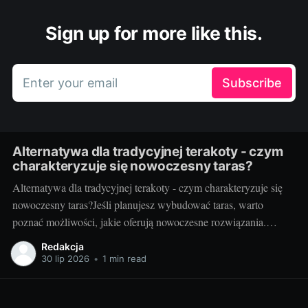
Sign up for more like this.
Enter your email
Subscribe
Alternatywa dla tradycyjnej terakoty - czym
charakteryzuje się nowoczesny taras?
Alternatywa dla tradycyjnej terakoty - czym charakteryzuje się
nowoczesny taras?Jeśli planujesz wybudować taras, warto
poznać możliwości, jakie oferują nowoczesne rozwiązania.
Można przecież zdecydować się na coś więcej niż tylko
Redakcja
tradycyjną terakotę. Ale jak wygląda nowoczesny taras i dlaczego
30 lip 2026
•
1 min read
warto go zastosować? Nowoczesny taras - dla kogo i dlaczego
warto