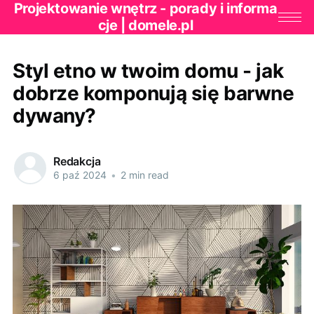
Projektowanie wnętrz - porady i informa
cje | domele.pl
Styl etno w twoim domu - jak
dobrze komponują się barwne
dywany?
Redakcja
6 paź 2024
•
2 min read