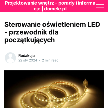
Projektowanie wnętrz - porady i informa
cje | domele.pl
Sterowanie oświetleniem LED
- przewodnik dla
początkujących
Redakcja
22 sty 2024
•
2 min read