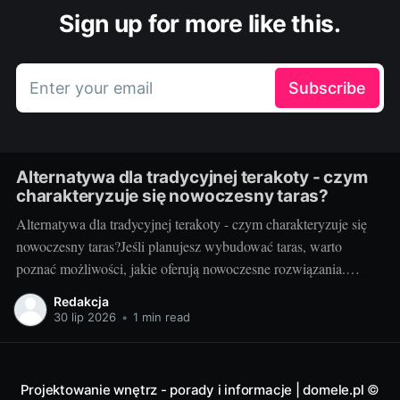
Sign up for more like this.
Enter your email
Subscribe
Alternatywa dla tradycyjnej terakoty - czym
charakteryzuje się nowoczesny taras?
Alternatywa dla tradycyjnej terakoty - czym charakteryzuje się
nowoczesny taras?Jeśli planujesz wybudować taras, warto
poznać możliwości, jakie oferują nowoczesne rozwiązania.
Można przecież zdecydować się na coś więcej niż tylko
Redakcja
tradycyjną terakotę. Ale jak wygląda nowoczesny taras i dlaczego
30 lip 2026
•
1 min read
warto go zastosować? Nowoczesny taras - dla kogo i dlaczego
warto
Projektowanie wnętrz - porady i informacje | domele.pl
©