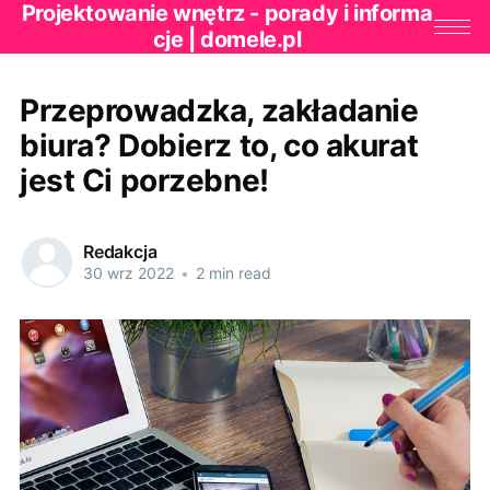
Projektowanie wnętrz - porady i informa
cje | domele.pl
Przeprowadzka, zakładanie
biura? Dobierz to, co akurat
jest Ci porzebne!
Redakcja
30 wrz 2022
•
2 min read