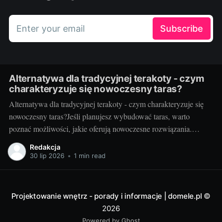
Enter your email
Subscribe
Alternatywa dla tradycyjnej terakoty - czym
charakteryzuje się nowoczesny taras?
Alternatywa dla tradycyjnej terakoty - czym charakteryzuje się
nowoczesny taras?Jeśli planujesz wybudować taras, warto
poznać możliwości, jakie oferują nowoczesne rozwiązania.
Można przecież zdecydować się na coś więcej niż tylko
Redakcja
tradycyjną terakotę. Ale jak wygląda nowoczesny taras i dlaczego
30 lip 2026
•
1 min read
warto go zastosować? Nowoczesny taras - dla kogo i dlaczego
warto
Projektowanie wnętrz - porady i informacje | domele.pl
©
2026
Powered by Ghost