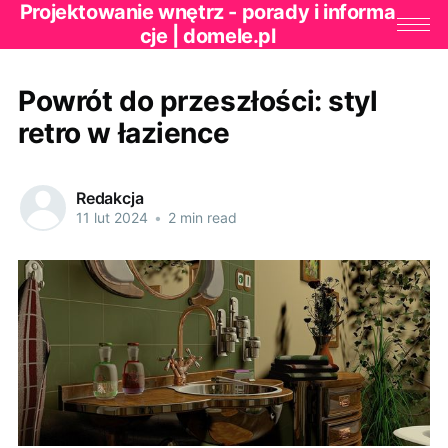
Projektowanie wnętrz - porady i informa
cje | domele.pl
Powrót do przeszłości: styl
retro w łazience
Redakcja
11 lut 2024
•
2 min read