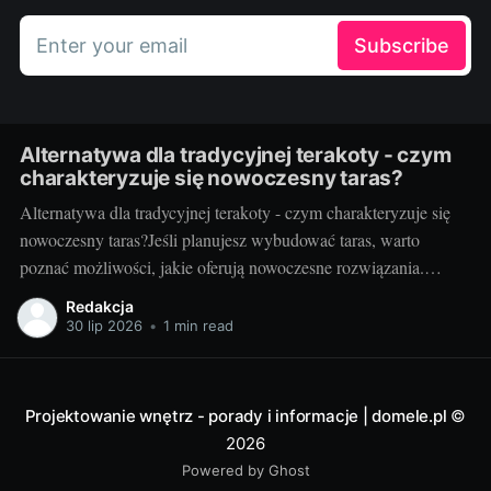
Enter your email
Subscribe
Alternatywa dla tradycyjnej terakoty - czym
charakteryzuje się nowoczesny taras?
Alternatywa dla tradycyjnej terakoty - czym charakteryzuje się
nowoczesny taras?Jeśli planujesz wybudować taras, warto
poznać możliwości, jakie oferują nowoczesne rozwiązania.
Można przecież zdecydować się na coś więcej niż tylko
Redakcja
tradycyjną terakotę. Ale jak wygląda nowoczesny taras i dlaczego
30 lip 2026
•
1 min read
warto go zastosować? Nowoczesny taras - dla kogo i dlaczego
warto
Projektowanie wnętrz - porady i informacje | domele.pl
©
2026
Powered by Ghost