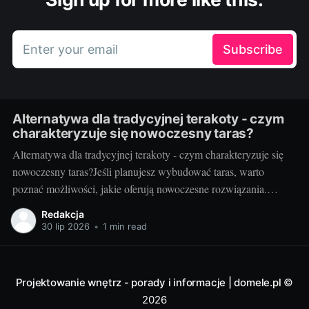
Enter your email
Subscribe
Alternatywa dla tradycyjnej terakoty - czym
charakteryzuje się nowoczesny taras?
Alternatywa dla tradycyjnej terakoty - czym charakteryzuje się
nowoczesny taras?Jeśli planujesz wybudować taras, warto
poznać możliwości, jakie oferują nowoczesne rozwiązania.
Można przecież zdecydować się na coś więcej niż tylko
Redakcja
tradycyjną terakotę. Ale jak wygląda nowoczesny taras i dlaczego
30 lip 2026
•
1 min read
warto go zastosować? Nowoczesny taras - dla kogo i dlaczego
warto
Projektowanie wnętrz - porady i informacje | domele.pl
©
2026