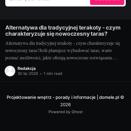
Alternatywa dla tradycyjnej terakoty - czym
charakteryzuje się nowoczesny taras?
Alternatywa dla tradycyjnej terakoty - czym charakteryzuje się
nowoczesny taras?Jeśli planujesz wybudować taras, warto
poznać możliwości, jakie oferują nowoczesne rozwiązania.
Można przecież zdecydować się na coś więcej niż tylko
Redakcja
tradycyjną terakotę. Ale jak wygląda nowoczesny taras i dlaczego
30 lip 2026
•
1 min read
warto go zastosować? Nowoczesny taras - dla kogo i dlaczego
warto
Projektowanie wnętrz - porady i informacje | domele.pl
©
2026
Powered by Ghost