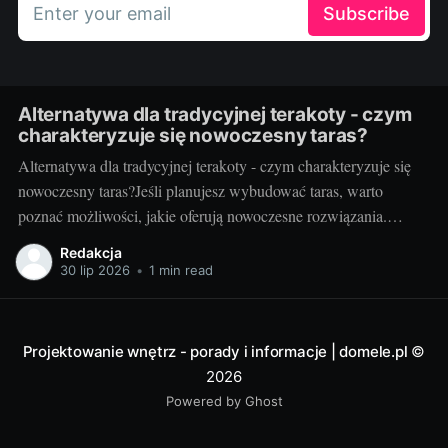
Enter your email
Subscribe
Alternatywa dla tradycyjnej terakoty - czym
charakteryzuje się nowoczesny taras?
Alternatywa dla tradycyjnej terakoty - czym charakteryzuje się
nowoczesny taras?Jeśli planujesz wybudować taras, warto
poznać możliwości, jakie oferują nowoczesne rozwiązania.
Można przecież zdecydować się na coś więcej niż tylko
Redakcja
tradycyjną terakotę. Ale jak wygląda nowoczesny taras i dlaczego
30 lip 2026
•
1 min read
warto go zastosować? Nowoczesny taras - dla kogo i dlaczego
warto
Projektowanie wnętrz - porady i informacje | domele.pl
©
2026
Powered by Ghost