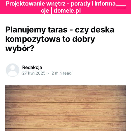
Projektowanie wnętrz - porady i informa
cje | domele.pl
Planujemy taras - czy deska
kompozytowa to dobry
wybór?
Redakcja
27 kwi 2025
•
2 min read