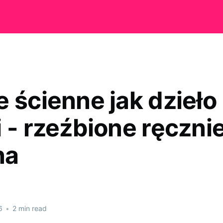
e ścienne jak dzieło
 - rzeźbione ręcznie
na
6
•
2 min read