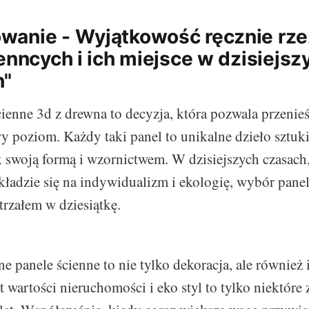
anie - Wyjątkowość ręcznie rze
enncych i ich miejsce w dzisiejsz
h"
ienne 3d z drewna to decyzja, która pozwala przenie
y poziom. Każdy taki panel to unikalne dzieło sztuki
 swoją formą i wzornictwem. W dzisiejszych czasach,
kładzie się na indywidualizm i ekologię, wybór pane
trzałem w dziesiątkę.
e panele ścienne to nie tylko dekoracja, ale również 
 wartości nieruchomości i eko styl to tylko niektóre 