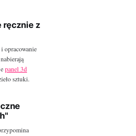
e ręcznie z
 i opracowanie
 nabierają
je
panel 3d
eło sztuki.
iczne
h"
 przypomina