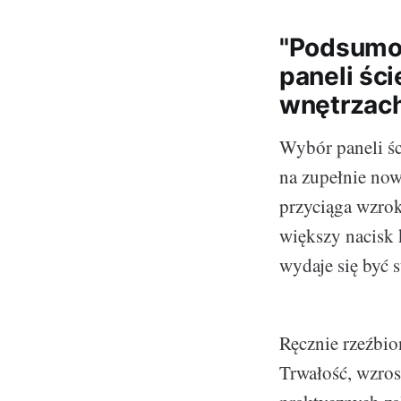
"Podsumow
paneli ści
wnętrzac
Wybór paneli śc
na zupełnie now
przyciąga wzrok
większy nacisk 
wydaje się być s
Ręcznie rzeźbion
Trwałość, wzrost