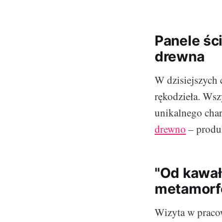
Panele ści
drewna
W dzisiejszych 
rękodzieła. Wszy
unikalnego char
drewno
– produk
"Od kawał
metamorfo
Wizyta w pracow