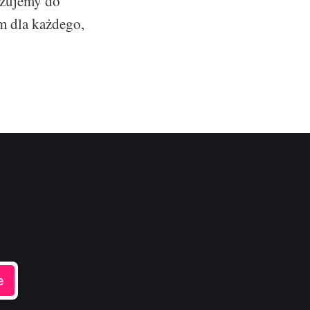
ązujemy do
m dla każdego,
e