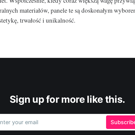
let. Współcześnie, kiedy coraz większą wagę przywi
uralnych materiałów, panele te są doskonałym wybore
stetykę, trwałość i unikalność.
Sign up for more like this.
nter your email
Subscrib