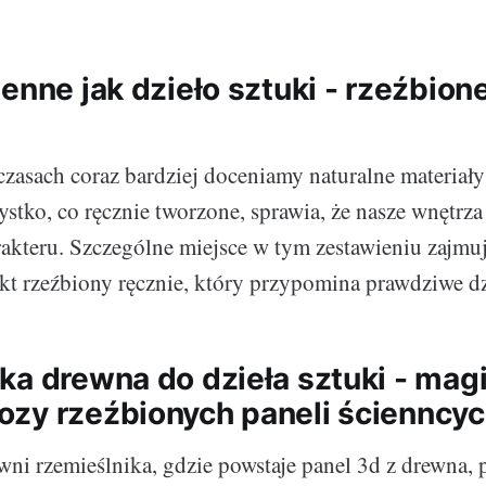
enne jak dzieło sztuki - rzeźbion
czasach coraz bardziej doceniamy naturalne materiały
stko, co ręcznie tworzone, sprawia, że nasze wnętrza
akteru. Szczególne miejsce w tym zestawieniu zajmu
t rzeźbiony ręcznie, który przypomina prawdziwe dzi
ka drewna do dzieła sztuki - mag
zy rzeźbionych paneli ścienncyc
ni rzemieślnika, gdzie powstaje panel 3d z drewna,