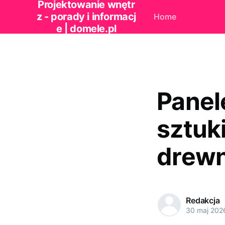
Projektowanie wnętr
z - porady i informacj
Home
e | domele.pl
Panel
sztuki
drew
Redakcja
30 maj 202