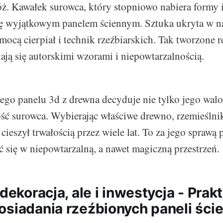
ż. Kawałek surowca, który stopniowo nabiera formy i 
ię wyjątkowym panelem ściennym. Sztuka ukryta w na
ocą cierpiał i technik rzeźbiarskich. Tak tworzone r
ają się autorskimi wzorami i niepowtarzalnością.
ego panelu 3d z drewna decyduje nie tylko jego walo
ość surowca. Wybierając właściwe drewno, rzemieślni
 cieszył trwałością przez wiele lat. To za jego sprawą 
 się w niepowtarzalną, a nawet magiczną przestrzeń.
 dekoracja, ale i inwestycja - Pra
osiadania rzeźbionych paneli ści