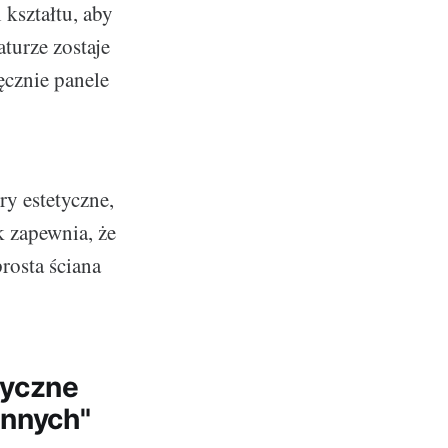
kształtu, aby
turze zostaje
ęcznie panele
ry estetyczne,
k zapewnia, że
prosta ściana
ktyczne
ennych"