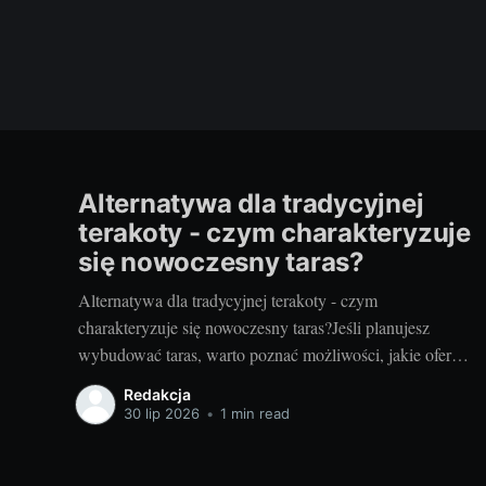
Alternatywa dla tradycyjnej
terakoty - czym charakteryzuje
się nowoczesny taras?
Alternatywa dla tradycyjnej terakoty - czym
charakteryzuje się nowoczesny taras?Jeśli planujesz
wybudować taras, warto poznać możliwości, jakie oferują
nowoczesne rozwiązania. Można przecież zdecydować
Redakcja
się na coś więcej niż tylko tradycyjną terakotę. Ale jak
30 lip 2026
•
1 min read
wygląda nowoczesny taras i dlaczego warto go
zastosować? Nowoczesny taras - dla kogo i dlaczego