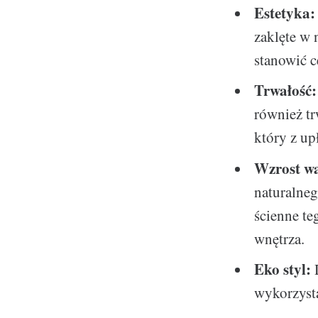
Estetyka:
zaklęte w 
stanowić c
Trwałość:
również tr
który z up
Wzrost wa
naturalne
ścienne te
wnętrza.
Eko styl:
D
wykorzyst