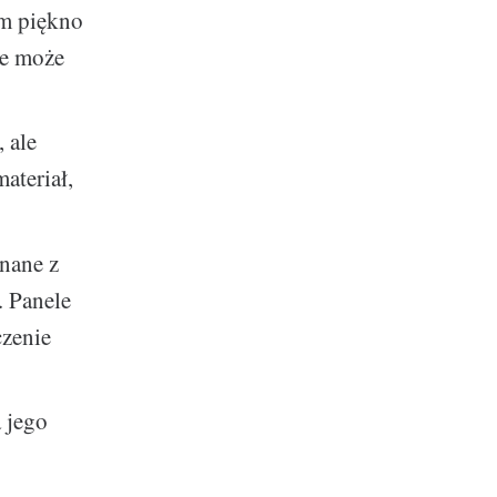
im piękno
re może
 ale
ateriał,
nane z
. Panele
czenie
 jego