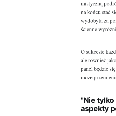
mistyczną podró
na końcu stać s
wydobyta za pom
ścienne wyróżni
O sukcesie każd
ale również jak
panel będzie się
może przemienić
"Nie tylko
aspekty p