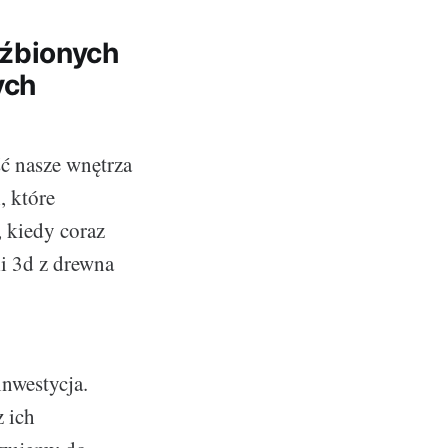
źbionych
ych
ść nasze wnętrza
, które
 kiedy coraz
li 3d z drewna
inwestycja.
z ich