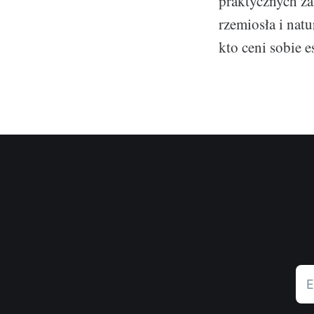
praktycznych za
rzemiosła i nat
kto ceni sobie e
E