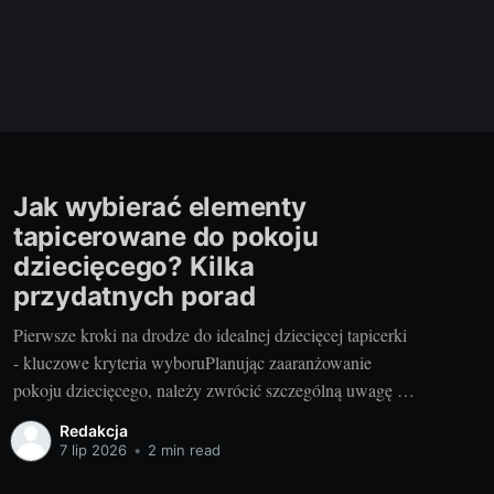
Jak wybierać elementy
tapicerowane do pokoju
dziecięcego? Kilka
przydatnych porad
Pierwsze kroki na drodze do idealnej dziecięcej tapicerki
- kluczowe kryteria wyboruPlanując zaaranżowanie
pokoju dziecięcego, należy zwrócić szczególną uwagę na
wybór odpowiednich elementów tapicerowanych. Są one
Redakcja
nie tylko ważnym elementem stylistycznym, ale również
7 lip 2026
•
2 min read
zapewniają komfort i bezpieczeństwo naszych pociech.