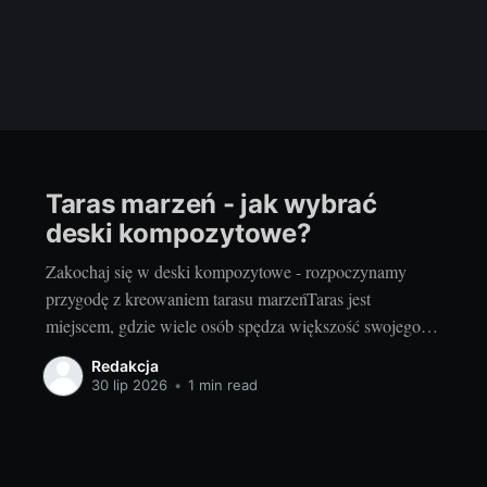
Taras marzeń - jak wybrać
deski kompozytowe?
Zakochaj się w deski kompozytowe - rozpoczynamy
przygodę z kreowaniem tarasu marzeńTaras jest
miejscem, gdzie wiele osób spędza większość swojego
wolnego czasu, zwłaszcza w okresie wiosenno-letnim.
Redakcja
Zarówno letnie, słoneczne dni, jak i chłodniejsze,
30 lip 2026
•
1 min read
deszczowe popołudnia stają się przyjemniejsze, gdy
można je spędzić na tarasie, otoczonym pięknem natury.
Dlatego wybór odpowiedniego