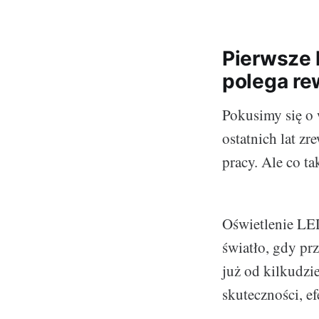
Pierwsze 
polega re
Pokusimy się o 
ostatnich lat z
pracy. Ale co ta
Oświetlenie LED
światło, gdy prz
już od kilkudzie
skuteczności, e