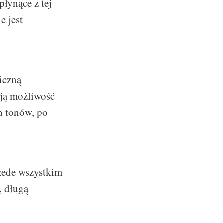
płynące z tej
e jest
giczną
ują możliwość
h tonów, po
rzede wszystkim
, długą