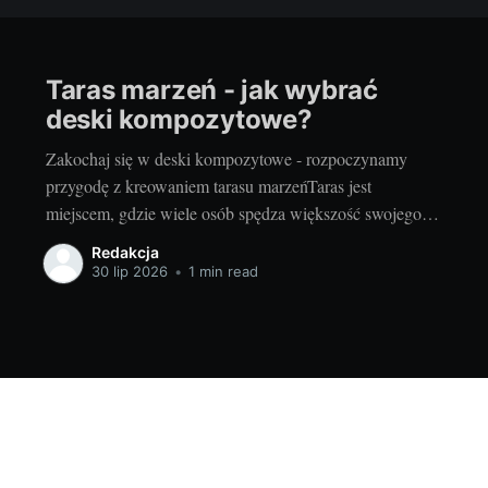
Taras marzeń - jak wybrać
deski kompozytowe?
Zakochaj się w deski kompozytowe - rozpoczynamy
przygodę z kreowaniem tarasu marzeńTaras jest
miejscem, gdzie wiele osób spędza większość swojego
wolnego czasu, zwłaszcza w okresie wiosenno-letnim.
Redakcja
Zarówno letnie, słoneczne dni, jak i chłodniejsze,
30 lip 2026
•
1 min read
deszczowe popołudnia stają się przyjemniejsze, gdy
można je spędzić na tarasie, otoczonym pięknem natury.
Dlatego wybór odpowiedniego
6