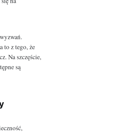
 się na
e wyzwań.
 to z tego, że
z. Na szczęście,
stępne są
y
ieczność,