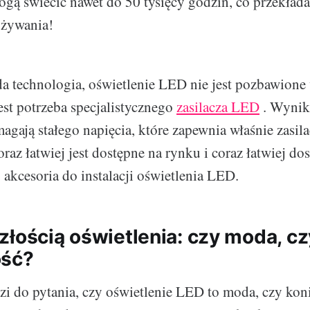
ogą świecić nawet do 50 tysięcy godzin, co przekłada
 używania!
da technologia, oświetlenie LED nie jest pozbawion
est potrzeba specjalistycznego
zasilacza LED
. Wynika
ają stałego napięcia, które zapewnia właśnie zasilac
oraz łatwiej jest dostępne na rynku i coraz łatwiej do
 akcesoria do instalacji oświetlenia LED.
złością oświetlenia: czy moda, cz
ość?
i do pytania, czy oświetlenie LED to moda, czy kon