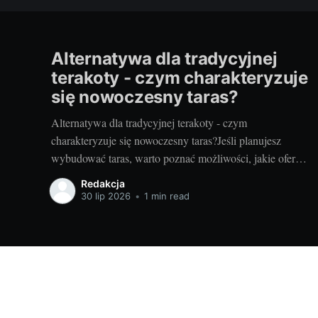
Alternatywa dla tradycyjnej
terakoty - czym charakteryzuje
się nowoczesny taras?
Alternatywa dla tradycyjnej terakoty - czym
charakteryzuje się nowoczesny taras?Jeśli planujesz
wybudować taras, warto poznać możliwości, jakie oferują
nowoczesne rozwiązania. Można przecież zdecydować
Redakcja
się na coś więcej niż tylko tradycyjną terakotę. Ale jak
30 lip 2026
•
1 min read
wygląda nowoczesny taras i dlaczego warto go
zastosować? Nowoczesny taras - dla kogo i dlaczego
warto
Projektowanie wnętrz - porady i informacje | domele.pl
© 202