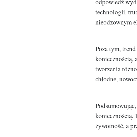
odpowiedź wydaje
technologii, tru
nieodzownym e
Poza tym, trend
koniecznością, 
tworzenia różno
chłodne, nowocz
Podsumowując, o
koniecznością. 
żywotność, a pr