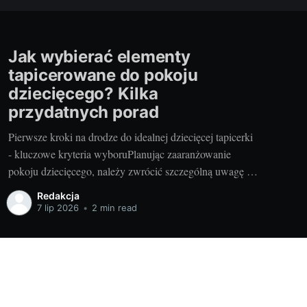
Jak wybierać elementy
tapicerowane do pokoju
dziecięcego? Kilka
przydatnych porad
Pierwsze kroki na drodze do idealnej dziecięcej tapicerki
- kluczowe kryteria wyboruPlanując zaaranżowanie
pokoju dziecięcego, należy zwrócić szczególną uwagę na
wybór odpowiednich elementów tapicerowanych. Są one
Redakcja
nie tylko ważnym elementem stylistycznym, ale również
7 lip 2026
•
2 min read
zapewniają komfort i bezpieczeństwo naszych pociech.
Przemyślany wybór tych elementów stanowi podstawę
dla tworzenia przyjaznej przestrzeni dla
Powered by Ghost