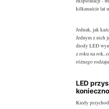
eksploatacji - m
kilkanaście lat
Jednak, jak każ
Jednym z nich j
diody LED wymag
z roku na rok, c
różnego rodzaju
LED przys
konieczn
Kiedy przychodz