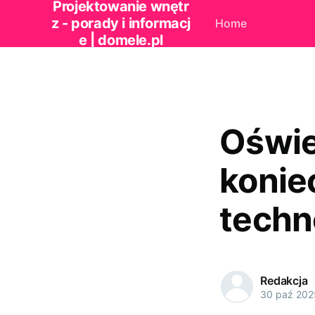
Projektowanie wnętr
z - porady i informacj
Home
e | domele.pl
Oświe
konie
techn
Redakcja
30 paź 202