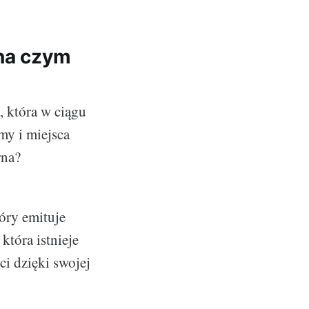
 na czym
, która w ciągu
my i miejsca
rna?
óry emituje
która istnieje
ci dzięki swojej