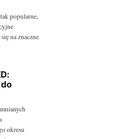
tak popularne,
ycyjne
 się na znaczne
ED:
 do
omnianych
a
go okresu