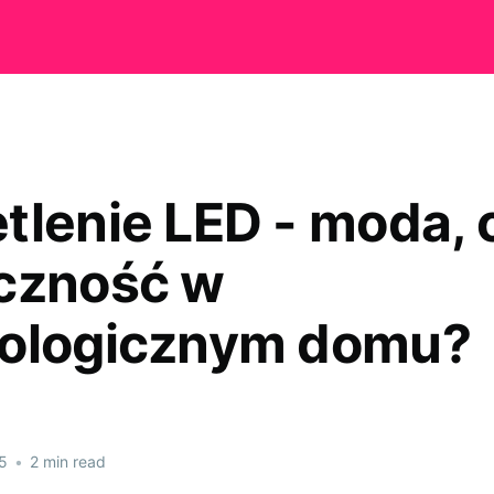
tlenie LED - moda, 
czność w
ologicznym domu?
5
•
2 min read