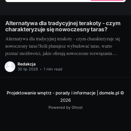
Alternatywa dla tradycyjnej terakoty - czym
charakteryzuje się nowoczesny taras?
Alternatywa dla tradycyjnej terakoty - czym charakteryzuje się
nowoczesny taras?Jeśli planujesz wybudować taras, warto
poznać możliwości, jakie oferują nowoczesne rozwiązania.
Można przecież zdecydować się na coś więcej niż tylko
Redakcja
tradycyjną terakotę. Ale jak wygląda nowoczesny taras i dlaczego
30 lip 2026
•
1 min read
warto go zastosować? Nowoczesny taras - dla kogo i dlaczego
warto
Projektowanie wnętrz - porady i informacje | domele.pl
©
2026
Powered by Ghost