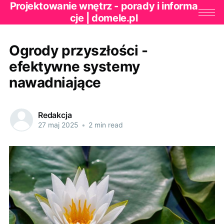
Projektowanie wnętrz - porady i informa
cje | domele.pl
Ogrody przyszłości -
efektywne systemy
nawadniające
Redakcja
27 maj 2025
•
2 min read