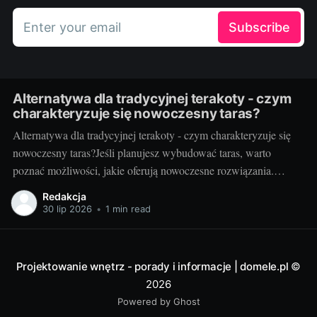
Enter your email
Subscribe
Alternatywa dla tradycyjnej terakoty - czym
charakteryzuje się nowoczesny taras?
Alternatywa dla tradycyjnej terakoty - czym charakteryzuje się
nowoczesny taras?Jeśli planujesz wybudować taras, warto
poznać możliwości, jakie oferują nowoczesne rozwiązania.
Można przecież zdecydować się na coś więcej niż tylko
Redakcja
tradycyjną terakotę. Ale jak wygląda nowoczesny taras i dlaczego
30 lip 2026
•
1 min read
warto go zastosować? Nowoczesny taras - dla kogo i dlaczego
warto
Projektowanie wnętrz - porady i informacje | domele.pl
©
2026
Powered by Ghost