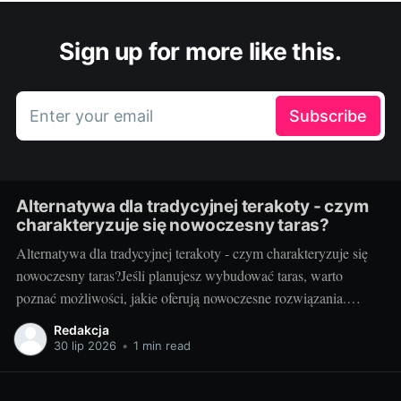
Sign up for more like this.
Enter your email
Subscribe
Alternatywa dla tradycyjnej terakoty - czym
charakteryzuje się nowoczesny taras?
Alternatywa dla tradycyjnej terakoty - czym charakteryzuje się
nowoczesny taras?Jeśli planujesz wybudować taras, warto
poznać możliwości, jakie oferują nowoczesne rozwiązania.
Można przecież zdecydować się na coś więcej niż tylko
Redakcja
tradycyjną terakotę. Ale jak wygląda nowoczesny taras i dlaczego
30 lip 2026
•
1 min read
warto go zastosować? Nowoczesny taras - dla kogo i dlaczego
warto