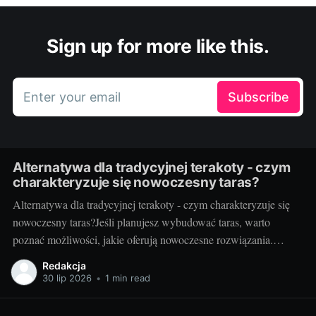
Sign up for more like this.
Enter your email
Subscribe
Alternatywa dla tradycyjnej terakoty - czym
charakteryzuje się nowoczesny taras?
Alternatywa dla tradycyjnej terakoty - czym charakteryzuje się
nowoczesny taras?Jeśli planujesz wybudować taras, warto
poznać możliwości, jakie oferują nowoczesne rozwiązania.
Można przecież zdecydować się na coś więcej niż tylko
Redakcja
tradycyjną terakotę. Ale jak wygląda nowoczesny taras i dlaczego
30 lip 2026
•
1 min read
warto go zastosować? Nowoczesny taras - dla kogo i dlaczego
warto