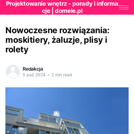
Projektowanie wnętrz - porady i informa
cje | domele.pl
Nowoczesne rozwiązania:
moskitiery, żaluzje, plisy i
rolety
Redakcja
5 paź 2024
•
2 min read