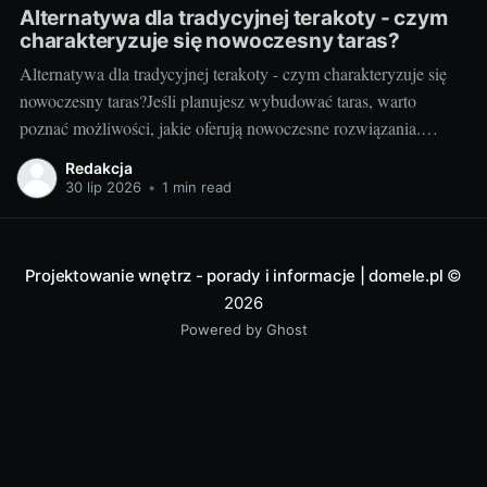
Alternatywa dla tradycyjnej terakoty - czym
charakteryzuje się nowoczesny taras?
Alternatywa dla tradycyjnej terakoty - czym charakteryzuje się
nowoczesny taras?Jeśli planujesz wybudować taras, warto
poznać możliwości, jakie oferują nowoczesne rozwiązania.
Można przecież zdecydować się na coś więcej niż tylko
Redakcja
tradycyjną terakotę. Ale jak wygląda nowoczesny taras i dlaczego
30 lip 2026
•
1 min read
warto go zastosować? Nowoczesny taras - dla kogo i dlaczego
warto
Projektowanie wnętrz - porady i informacje | domele.pl
©
2026
Powered by Ghost