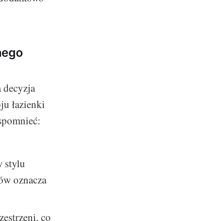
nego
 decyzja
ju łazienki
wspomnieć:
 stylu
tów oznacza
estrzeni, co