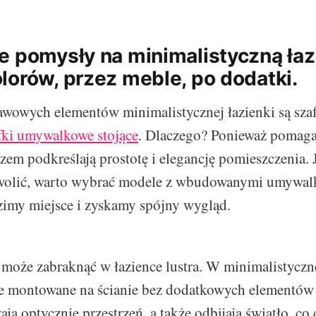
e pomysły na minimalistyczną łaz
lorów, przez meble, po dodatki.
wowych elementów minimalistycznej łazienki są szafk
fki umywalkowe stojące
. Dlaczego? Ponieważ pomaga
azem podkreślają prostotę i elegancję pomieszczenia.
zwolić, warto wybrać modele z wbudowanymi umywalk
zimy miejsce i zyskamy spójny wygląd.
 może zabraknąć w łazience lustra. W minimalistyczne
 te montowane na ścianie bez dodatkowych elementów
ają optycznie przestrzeń, a także odbijają światło, c