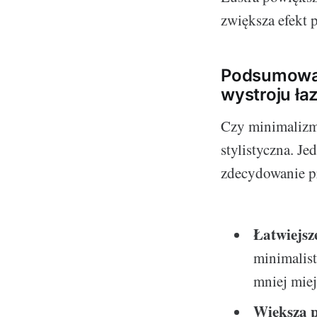
zwiększa efekt 
Podsumowan
wystroju łaz
Czy minimalizm 
stylistyczna. Je
zdecydowanie pr
Łatwiejsz
minimalis
mniej miej
Większa p