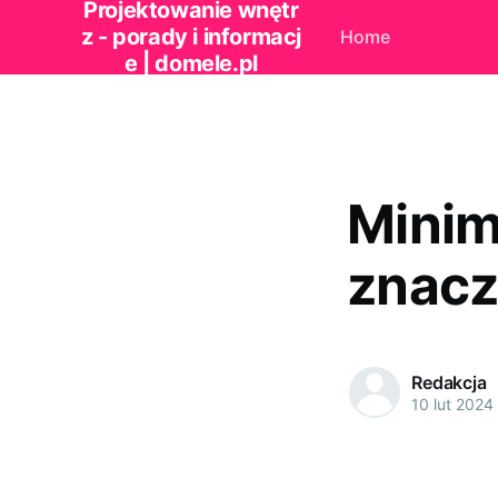
Projektowanie wnętr
z - porady i informacj
Home
e | domele.pl
Minim
znacz
Redakcja
10 lut 2024