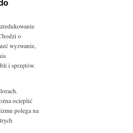
do
 zredukowanie
Chodzi o
mieć wyzwanie,
nia
li i sprzętów.
lorach.
można ocieplić
lizmu polega na
trych