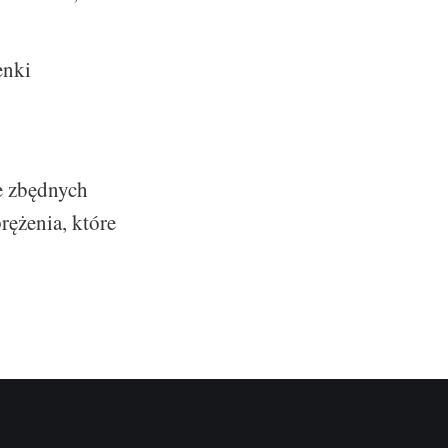
enki
ze zbędnych
rężenia, które