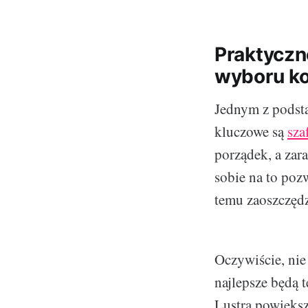
Praktyczn
wyboru ko
Jednym z podsta
kluczowe są
sza
porządek, a zar
sobie na to po
temu zaoszczęd
Oczywiście, nie
najlepsze będą
Lustra powiększ