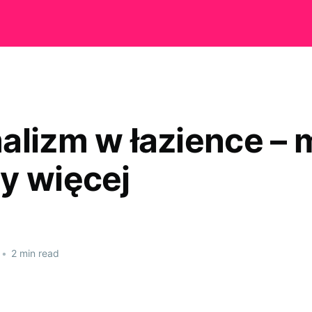
alizm w łazience – 
y więcej
•
2 min read