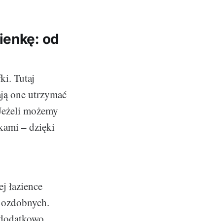
ienkę: od
i. Tutaj
ją one utrzymać
 Jeżeli możemy
ami – dzięki
j łazience
 ozdobnych.
o dodatkowo