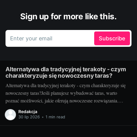
Sign up for more like this.
Enter your email
Subscribe
Alternatywa dla tradycyjnej terakoty - czym
charakteryzuje się nowoczesny taras?
Alternatywa dla tradycyjnej terakoty - czym charakteryzuje się
nowoczesny taras?Jeśli planujesz wybudować taras, warto
poznać możliwości, jakie oferują nowoczesne rozwiązania.
Można przecież zdecydować się na coś więcej niż tylko
Redakcja
tradycyjną terakotę. Ale jak wygląda nowoczesny taras i dlaczego
30 lip 2026
•
1 min read
warto go zastosować? Nowoczesny taras - dla kogo i dlaczego
warto