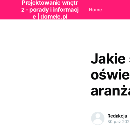
Projektowanie wnętr
z - porady i informacj
Home
e | domele.pl
Jakie 
oświe
aranż
Redakcja
30 paź 202