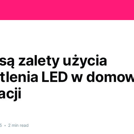
są zalety użycia
tlenia LED w domow
acji
5
•
2 min read