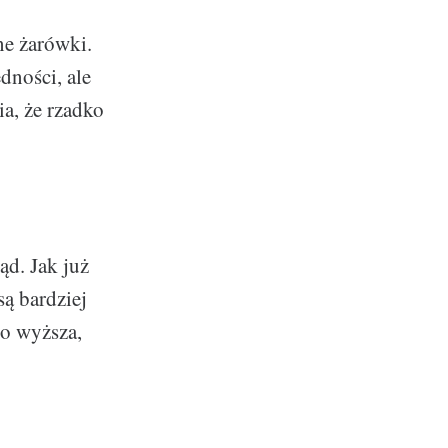
ne żarówki.
dności, ale
a, że rzadko
d. Jak już
są bardziej
o wyższa,