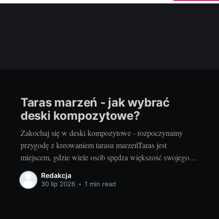
Taras marzeń - jak wybrać
deski kompozytowe?
Zakochaj się w deski kompozytowe - rozpoczynamy
przygodę z kreowaniem tarasu marzeńTaras jest
miejscem, gdzie wiele osób spędza większość swojego
wolnego czasu, zwłaszcza w okresie wiosenno-letnim.
Redakcja
Zarówno letnie, słoneczne dni, jak i chłodniejsze,
30 lip 2026
•
1 min read
deszczowe popołudnia stają się przyjemniejsze, gdy
można je spędzić na tarasie, otoczonym pięknem natury.
Dlatego wybór odpowiedniego