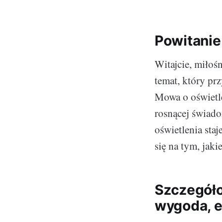
Powitanie
Witajcie, miłoś
temat, który pr
Mowa o oświetl
rosnącej świado
oświetlenia staj
się na tym, jaki
Szczegóło
wygoda, e