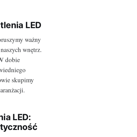
tlenia LED
 poruszymy ważny
 naszych wnętrz.
 W dobie
owiedniego
zmowie skupimy
aranżacji.
ia LED:
styczność