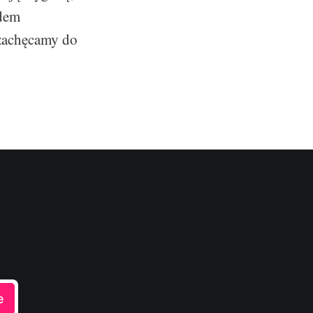
adem
 zachęcamy do
e