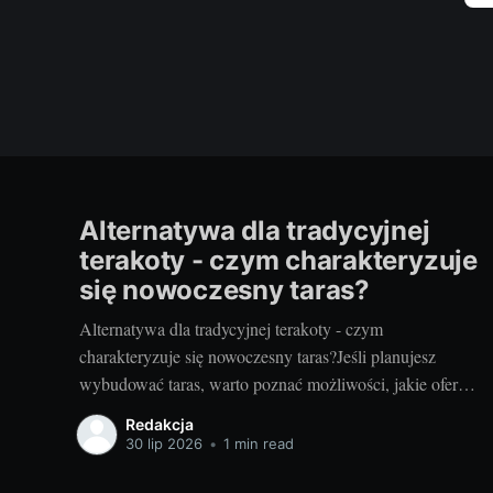
Alternatywa dla tradycyjnej
terakoty - czym charakteryzuje
się nowoczesny taras?
Alternatywa dla tradycyjnej terakoty - czym
charakteryzuje się nowoczesny taras?Jeśli planujesz
wybudować taras, warto poznać możliwości, jakie oferują
nowoczesne rozwiązania. Można przecież zdecydować
Redakcja
się na coś więcej niż tylko tradycyjną terakotę. Ale jak
30 lip 2026
•
1 min read
wygląda nowoczesny taras i dlaczego warto go