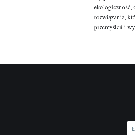
ekologiczność, 
rozwiązania, kt
przemyśleń i wy
E