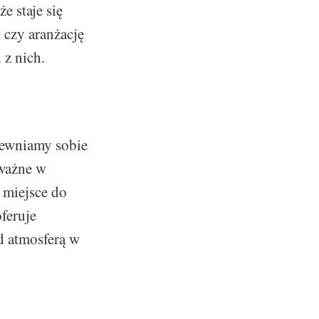
e staje się
czy aranżację
 z nich.
pewniamy sobie
 ważne w
 miejsce do
oferuje
ad atmosferą w