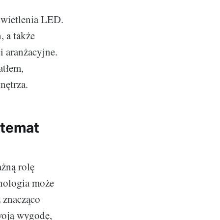
oświetlenia LED.
, a także
i aranżacyjne.
atłem,
nętrza.
 temat
ażną rolę
nologia może
ż znacząco
woją wygodę,