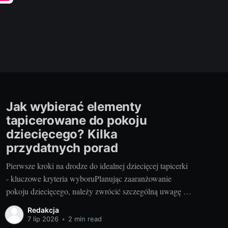
Jak wybierać elementy
tapicerowane do pokoju
dziecięcego? Kilka
przydatnych porad
Pierwsze kroki na drodze do idealnej dziecięcej tapicerki
- kluczowe kryteria wyboruPlanując zaaranżowanie
pokoju dziecięcego, należy zwrócić szczególną uwagę na
wybór odpowiednich elementów tapicerowanych. Są one
Redakcja
nie tylko ważnym elementem stylistycznym, ale również
7 lip 2026
•
2 min read