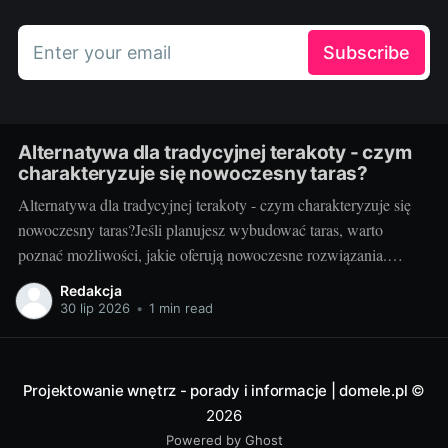
Enter your email
Subscribe
Alternatywa dla tradycyjnej terakoty - czym
charakteryzuje się nowoczesny taras?
Alternatywa dla tradycyjnej terakoty - czym charakteryzuje się
nowoczesny taras?Jeśli planujesz wybudować taras, warto
poznać możliwości, jakie oferują nowoczesne rozwiązania.
Można przecież zdecydować się na coś więcej niż tylko
Redakcja
tradycyjną terakotę. Ale jak wygląda nowoczesny taras i dlaczego
30 lip 2026
•
1 min read
warto go zastosować? Nowoczesny taras - dla kogo i dlaczego
warto
Projektowanie wnętrz - porady i informacje | domele.pl
©
2026
Powered by Ghost