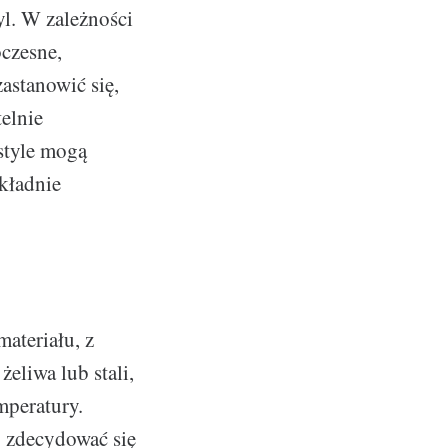
yl. W zależności
oczesne,
astanowić się,
elnie
style mogą
kładnie
ateriału, z
eliwa lub stali,
mperatury.
o zdecydować się