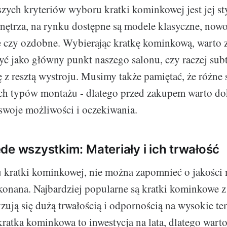
zych kryteriów wyboru kratki kominkowej jest jej st
nętrza, na rynku dostępne są modele klasyczne, now
 czy ozdobne. Wybierając kratkę kominkową, warto z
yć jako główny punkt naszego salonu, czy raczej subt
z resztą wystroju. Musimy także pamiętać, że różne 
h typów montażu - dlatego przed zakupem warto do
swoje możliwości i oczekiwania.
de wszystkim: Materiały i ich trwałość
kratki kominkowej, nie można zapomnieć o jakości m
konana. Najbardziej popularne są kratki kominkowe z ż
yzują się dużą trwałością i odpornością na wysokie te
kratka kominkowa to inwestycja na lata, dlatego wart