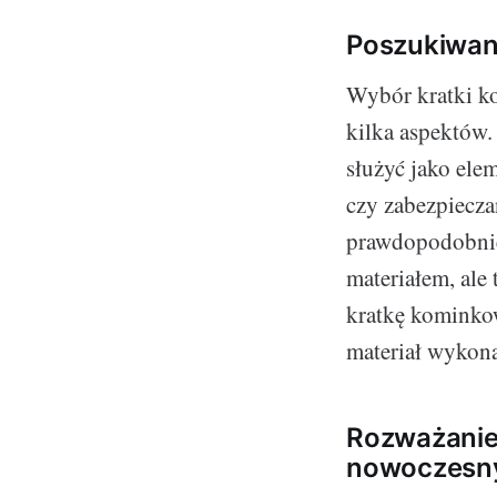
Poszukiwani
Wybór kratki ko
kilka aspektów.
służyć jako ele
czy zabezpiecza
prawdopodobnie 
materiałem, ale
kratkę kominkow
materiał wykona
Rozważanie 
nowoczesn