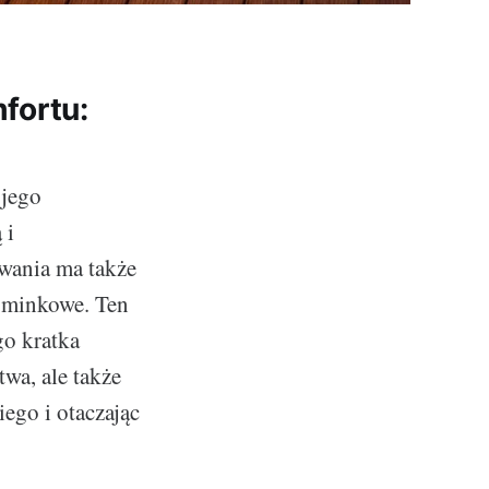
fortu:
 jego
 i
wania ma także
ominkowe. Ten
go kratka
wa, ale także
ego i otaczając