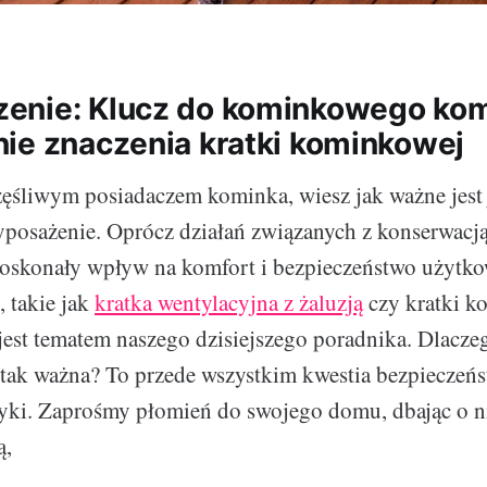
nie: Klucz do kominkowego kom
ie znaczenia kratki kominkowej
zczęśliwym posiadaczem kominka, wiesz jak ważne jest
osażenie. Oprócz działań związanych z konserwacją
doskonały wpływ na komfort i bezpieczeństwo użytko
, takie jak
kratka wentylacyjna z żaluzją
czy kratki k
 jest tematem naszego dzisiejszego poradnika. Dlacze
tak ważna? To przede wszystkim kwestia bezpieczeńst
tyki. Zaprośmy płomień do swojego domu, dbając o ni
ą,