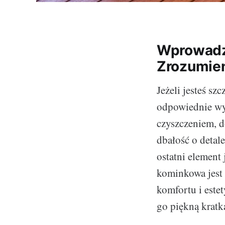
Wprowadze
Zrozumien
Jeżeli jesteś s
odpowiednie wyp
czyszczeniem, 
dbałość o detale
ostatni element
kominkowa jest 
komfortu i este
go piękną kratk