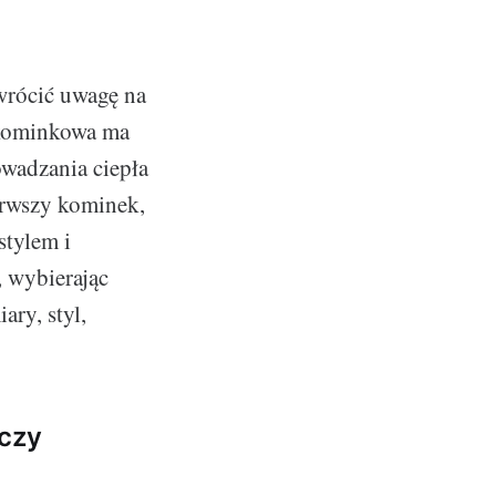
wrócić uwagę na
a kominkowa ma
owadzania ciepła
ierwszy kominek,
stylem i
, wybierając
ary, styl,
 czy