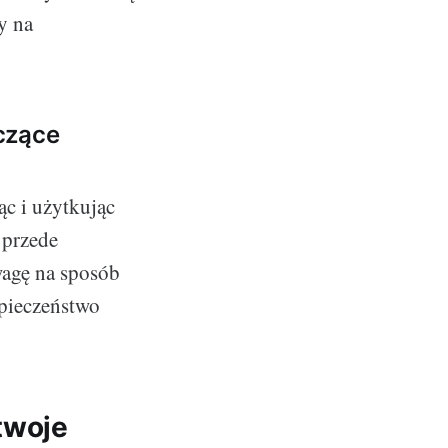
y na
czące
c i użytkując
 przede
wagę na sposób
zpieczeństwo
twoje