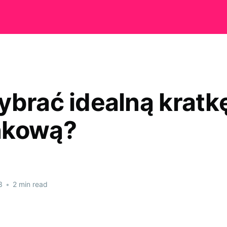
ybrać idealną kratk
nkową?
3
•
2 min read