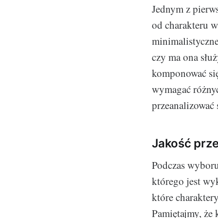
Jednym z pierws
od charakteru w
minimalistyczne
czy ma ona służ
komponować się 
wymagać różnyc
przeanalizować 
Jakość prze
Podczas wyboru 
którego jest wy
które charakter
Pamiętajmy, że 