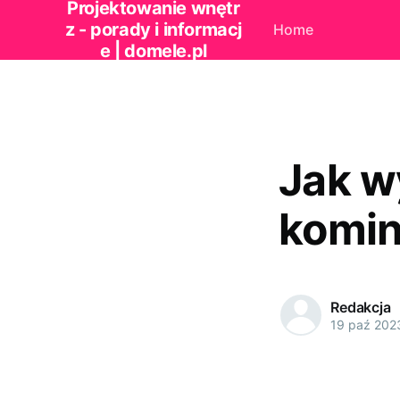
Projektowanie wnętr
z - porady i informacj
Home
e | domele.pl
Jak w
komi
Redakcja
19 paź 202