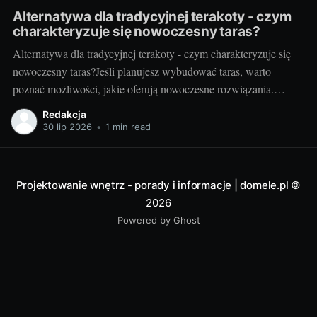
Alternatywa dla tradycyjnej terakoty - czym
charakteryzuje się nowoczesny taras?
Alternatywa dla tradycyjnej terakoty - czym charakteryzuje się
nowoczesny taras?Jeśli planujesz wybudować taras, warto
poznać możliwości, jakie oferują nowoczesne rozwiązania.
Można przecież zdecydować się na coś więcej niż tylko
Redakcja
tradycyjną terakotę. Ale jak wygląda nowoczesny taras i dlaczego
30 lip 2026
•
1 min read
warto go zastosować? Nowoczesny taras - dla kogo i dlaczego
warto
Projektowanie wnętrz - porady i informacje | domele.pl
©
2026
Powered by Ghost