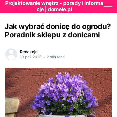
Projektowanie wnętrz - porady i informa
cje | domele.pl
Jak wybrać donicę do ogrodu?
Poradnik sklepu z donicami
Redakcja
19 paź 2023
•
2 min read