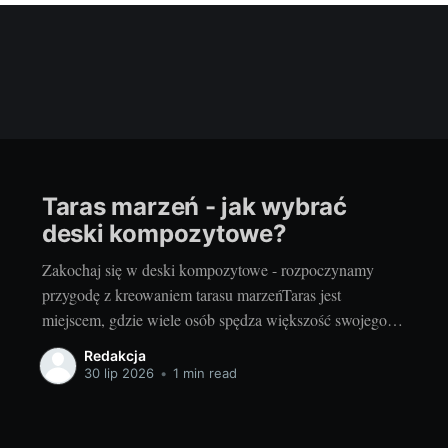
Taras marzeń - jak wybrać
deski kompozytowe?
Zakochaj się w deski kompozytowe - rozpoczynamy
przygodę z kreowaniem tarasu marzeńTaras jest
miejscem, gdzie wiele osób spędza większość swojego
wolnego czasu, zwłaszcza w okresie wiosenno-letnim.
Redakcja
Zarówno letnie, słoneczne dni, jak i chłodniejsze,
30 lip 2026
•
1 min read
deszczowe popołudnia stają się przyjemniejsze, gdy
można je spędzić na tarasie, otoczonym pięknem natury.
Dlatego wybór odpowiedniego