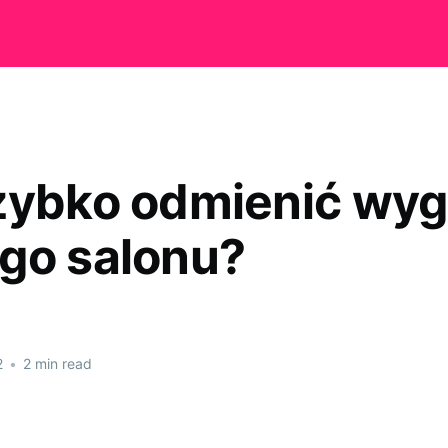
zybko odmienić wyg
go salonu?
2
•
2 min read