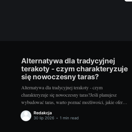
Alternatywa dla tradycyjnej
terakoty - czym charakteryzuje
się nowoczesny taras?
Alternatywa dla tradycyjnej terakoty - czym
charakteryzuje się nowoczesny taras?Jeśli planujesz
wybudować taras, warto poznać możliwości, jakie oferują
nowoczesne rozwiązania. Można przecież zdecydować
Redakcja
się na coś więcej niż tylko tradycyjną terakotę. Ale jak
30 lip 2026
•
1 min read
wygląda nowoczesny taras i dlaczego warto go
zastosować? Nowoczesny taras - dla kogo i dlaczego