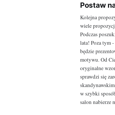
Postaw na
Kolejna propoz
wiele propozycji
Podczas poszuki
lata! Poza tym -
będzie prezento
motywu. Od Cieb
oryginalne wzo
sprawdzi się za
skandynawskim 
w szybki sposób
salon nabierze