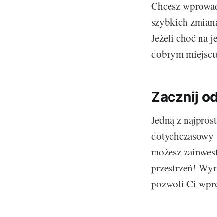
Chcesz wprowadz
szybkich zmian
Jeżeli choć na j
dobrym miejscu
Zacznij o
Jedną z najpros
dotychczasowy 
możesz zainwes
przestrzeń! Wym
pozwoli Ci wpr