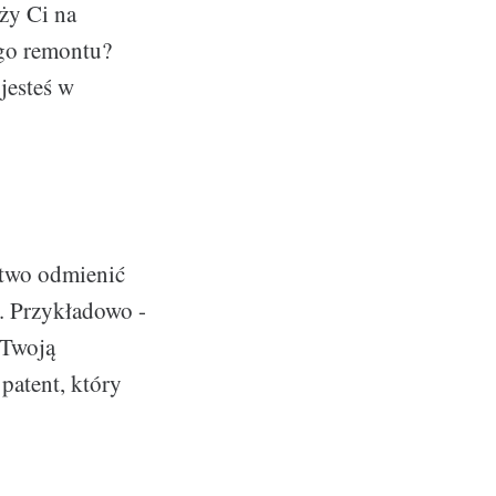
ży Ci na
ego remontu?
 jesteś w
atwo odmienić
. Przykładowo -
 Twoją
patent, który