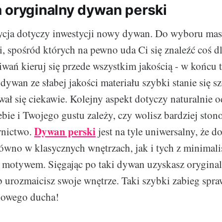
 oryginalny dywan perski
ycja dotyczy inwestycji nowy dywan. Do wyboru ma
, spośród których na pewno uda Ci się znaleźć coś dl
wań kieruj się przede wszystkim jakością - w końcu t
 dywan ze słabej jakości materiału szybki stanie się sz
wał się ciekawie. Kolejny aspekt dotyczy naturalnie
ie i Twojego gustu zależy, czy wolisz bardziej ston
Dywan perski
rnictwo.
jest na tyle uniwersalny, że d
równo w klasycznych wnętrzach, jak i tych z minimal
motywem. Sięgając po taki dywan uzyskasz oryginaln
 urozmaicisz swoje wnętrze. Taki szybki zabieg spra
 nowego ducha!