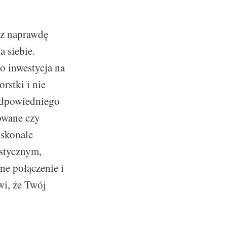
sz naprawdę
a siebie.
o inwestycja na
orstki i nie
 odpowiedniego
owane czy
oskonale
istycznym,
e połączenie i
wi, że Twój