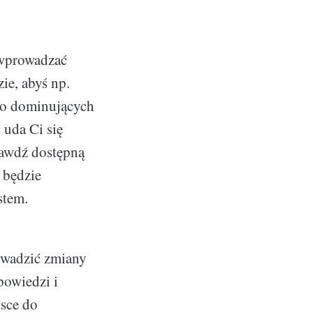
 wprowadzać
ie, abyś np.
 do dominujących
 uda Ci się
rawdź dostępną
y będzie
stem.
owadzić zmiany
powiedzi i
jsce do