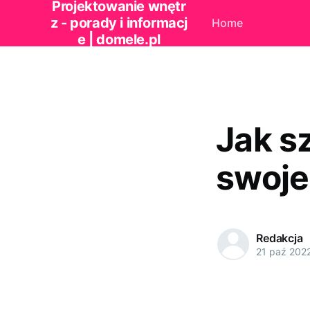
Projektowanie wnętr
z - porady i informacj
Home
e | domele.pl
Jak s
swoje
Redakcja
21 paź 202