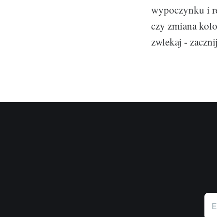
wypoczynku i r
czy zmiana kolo
zwlekaj - zaczn
E