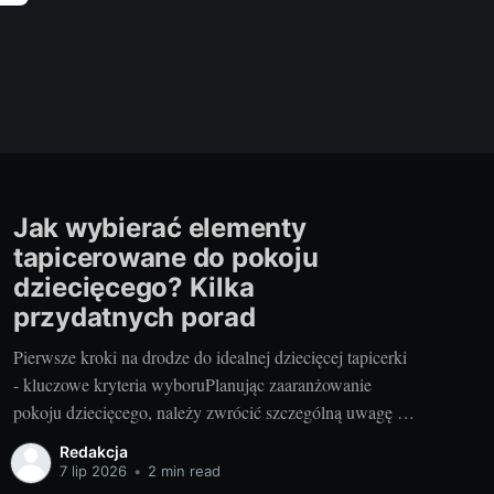
Jak wybierać elementy
tapicerowane do pokoju
dziecięcego? Kilka
przydatnych porad
Pierwsze kroki na drodze do idealnej dziecięcej tapicerki
- kluczowe kryteria wyboruPlanując zaaranżowanie
pokoju dziecięcego, należy zwrócić szczególną uwagę na
wybór odpowiednich elementów tapicerowanych. Są one
Redakcja
nie tylko ważnym elementem stylistycznym, ale również
7 lip 2026
•
2 min read