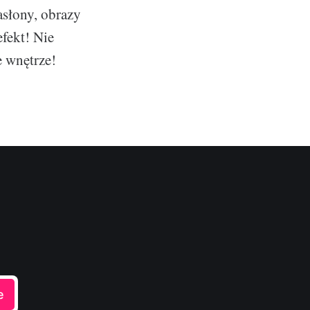
słony, obrazy
fekt! Nie
e wnętrze!
e