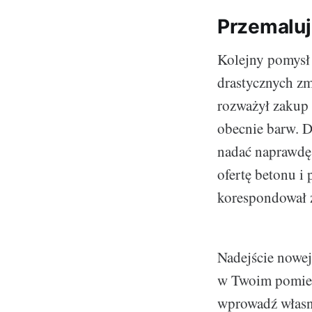
Przemaluj 
Kolejny pomysł 
drastycznych zmi
rozważył zakup 
obecnie barw. D
nadać naprawdę
ofertę betonu i 
korespondował 
Nadejście nowej
w Twoim pomies
wprowadź własne