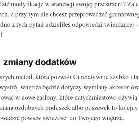
ić modyfikacje w aranżacji swojej przestrzeni? Zale
ach, a przy tym nie chcesz przeprowadzać gruntown
edno z tych pytań udzieliłeś odpowiedzi twierdzącej -
!
d zmiany dodatków
tszych metod, która pozwoli Ci relatywnie szybko i ł
wystrój wnętrza będzie dotyczy wymiany akcesoriów
tować w nowe zasłony, które natychmiastowo ożywią
iana ozdobnych poduszek albo poszewek to kolejny 
owadzić powiew świeżości do Twojego wnętrza.