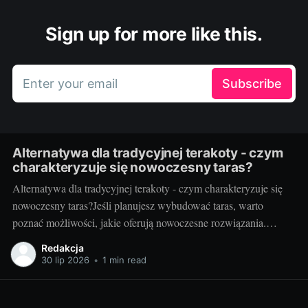
Sign up for more like this.
Enter your email
Subscribe
Alternatywa dla tradycyjnej terakoty - czym
charakteryzuje się nowoczesny taras?
Alternatywa dla tradycyjnej terakoty - czym charakteryzuje się
nowoczesny taras?Jeśli planujesz wybudować taras, warto
poznać możliwości, jakie oferują nowoczesne rozwiązania.
Można przecież zdecydować się na coś więcej niż tylko
Redakcja
tradycyjną terakotę. Ale jak wygląda nowoczesny taras i dlaczego
30 lip 2026
•
1 min read
warto go zastosować? Nowoczesny taras - dla kogo i dlaczego
warto