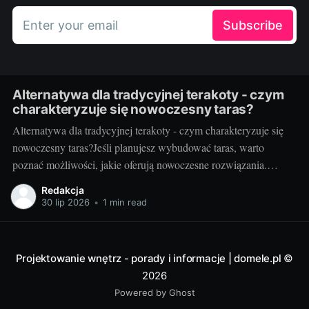
Enter your email
Subscribe
Alternatywa dla tradycyjnej terakoty - czym
charakteryzuje się nowoczesny taras?
Alternatywa dla tradycyjnej terakoty - czym charakteryzuje się
nowoczesny taras?Jeśli planujesz wybudować taras, warto
poznać możliwości, jakie oferują nowoczesne rozwiązania.
Można przecież zdecydować się na coś więcej niż tylko
Redakcja
tradycyjną terakotę. Ale jak wygląda nowoczesny taras i dlaczego
30 lip 2026
•
1 min read
warto go zastosować? Nowoczesny taras - dla kogo i dlaczego
warto
Projektowanie wnętrz - porady i informacje | domele.pl
©
2026
Powered by Ghost