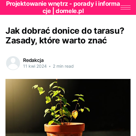
Projektowanie wnętrz - porady i informa
cje | domele.pl
Jak dobrać donice do tarasu?
Zasady, które warto znać
Redakcja
11 kwi 2024
•
2 min read