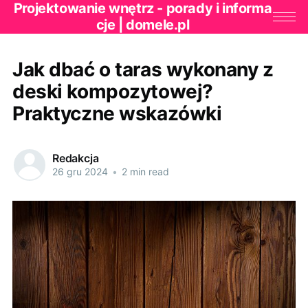
Projektowanie wnętrz - porady i informa
cje | domele.pl
Jak dbać o taras wykonany z
deski kompozytowej?
Praktyczne wskazówki
Redakcja
26 gru 2024
•
2 min read