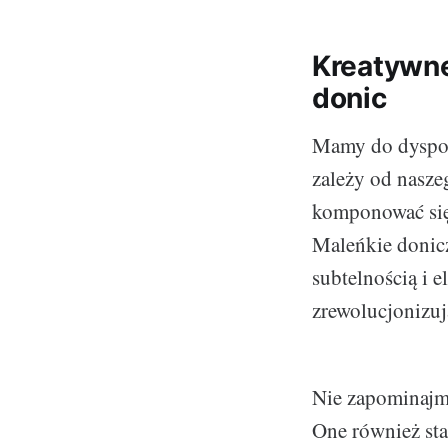
Kreatywne
donic
Mamy do dyspozy
zależy od nasze
komponować się 
Maleńkie donic
subtelnością i 
zrewolucjonizuj
Nie zapominajmy
One również sta