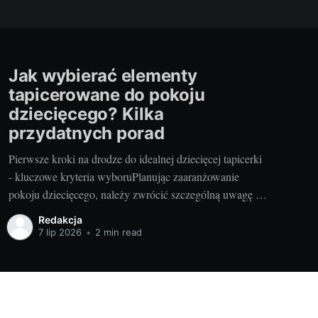
Jak wybierać elementy
tapicerowane do pokoju
dziecięcego? Kilka
przydatnych porad
Pierwsze kroki na drodze do idealnej dziecięcej tapicerki
- kluczowe kryteria wyboruPlanując zaaranżowanie
pokoju dziecięcego, należy zwrócić szczególną uwagę na
wybór odpowiednich elementów tapicerowanych. Są one
Redakcja
nie tylko ważnym elementem stylistycznym, ale również
7 lip 2026
•
2 min read
zapewniają komfort i bezpieczeństwo naszych pociech.
Przemyślany wybór tych elementów stanowi podstawę
dla tworzenia przyjaznej przestrzeni dla
Powered by Ghost