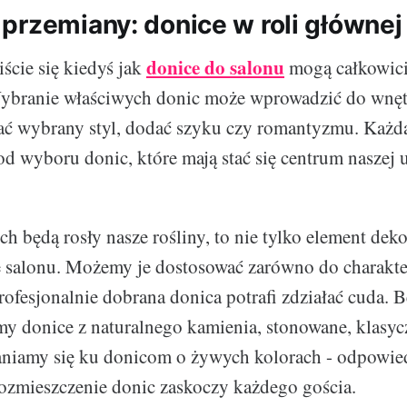
przemiany: donice w roli głównej
donice do salonu
ście się kiedyś jak
mogą całkowici
ybranie właściwych donic może wprowadzić do wnęt
ać wybrany styl, dodać szyku czy romantyzmu. Każda
od wyboru donic, które mają stać się centrum naszej 
h będą rosły nasze rośliny, to nie tylko element deko
 salonu. Możemy je dostosować zarówno do charakteru
Profesjonalnie dobrana donica potrafi zdziałać cuda. 
my donice z naturalnego kamienia, stonowane, klasy
łaniamy się ku donicom o żywych kolorach - odpowie
rozmieszczenie donic zaskoczy każdego gościa.