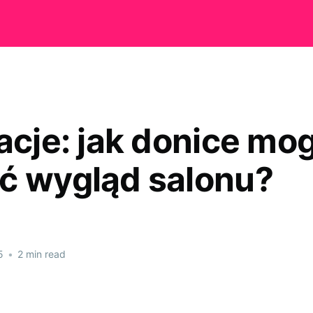
racje: jak donice mo
ć wygląd salonu?
5
•
2 min read