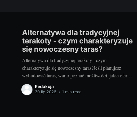
Alternatywa dla tradycyjnej
terakoty - czym charakteryzuje
się nowoczesny taras?
Alternatywa dla tradycyjnej terakoty - czym
charakteryzuje się nowoczesny taras?Jeśli planujesz
wybudować taras, warto poznać możliwości, jakie oferują
nowoczesne rozwiązania. Można przecież zdecydować
Redakcja
się na coś więcej niż tylko tradycyjną terakotę. Ale jak
30 lip 2026
•
1 min read
wygląda nowoczesny taras i dlaczego warto go
zastosować? Nowoczesny taras - dla kogo i dlaczego
warto
Projektowanie wnętrz - porady i informacje | domele.pl
© 202