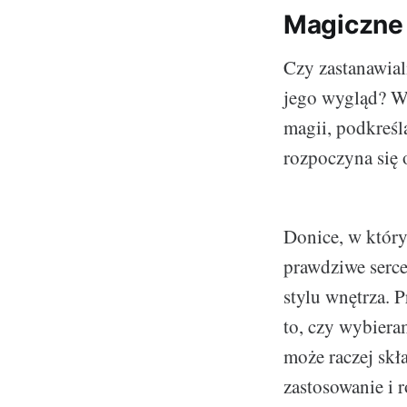
Magiczne 
Czy zastanawiali
jego wygląd? W
magii, podkreśl
rozpoczyna się 
Donice, w któryc
prawdziwe serce
stylu wnętrza. 
to, czy wybiera
może raczej sk
zastosowanie i 