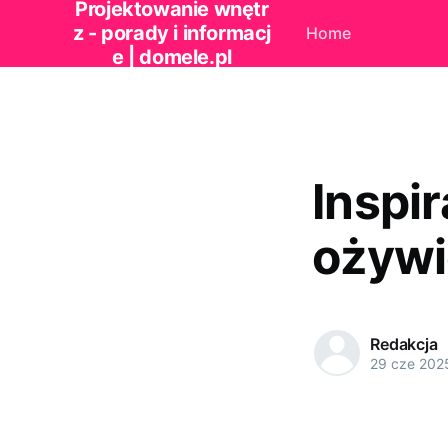
Projektowanie wnętr
z - porady i informacj
Home
e | domele.pl
Inspi
ożywi
Redakcja
29 cze 202