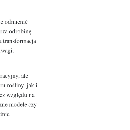
e odmienić
rza odrobinę
 transformacja
uwagi.
racyjny, ale
 rośliny, jak i
Bez względu na
czne modele czy
dnie