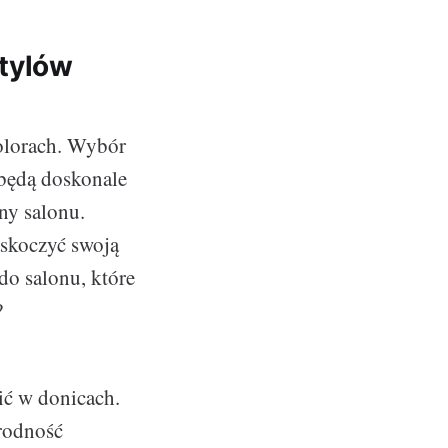
stylów
kolorach. Wybór
 będą doskonale
ny salonu.
askoczyć swoją
do salonu, które
?
ić w donicach.
orodność