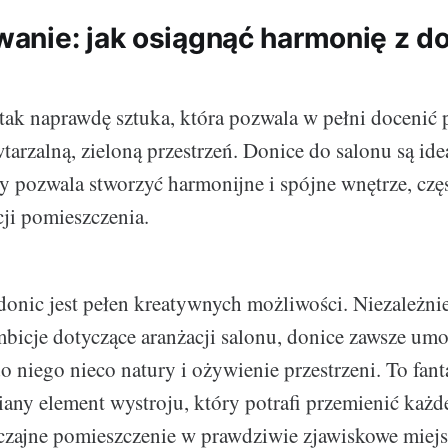
nie: jak osiągnąć harmonię z d
tak naprawdę sztuka, która pozwala w pełni docenić p
tarzalną, zieloną przestrzeń. Donice do salonu są id
y pozwala stworzyć harmonijne i spójne wnętrze, czę
cji pomieszczenia.
onic jest pełen kreatywnych możliwości. Niezależnie
mbicje dotyczące aranżacji salonu, donice zawsze um
 niego nieco natury i ożywienie przestrzeni. To fant
iany element wystroju, który potrafi przemienić każd
czajne pomieszczenie w prawdziwie zjawiskowe miejs