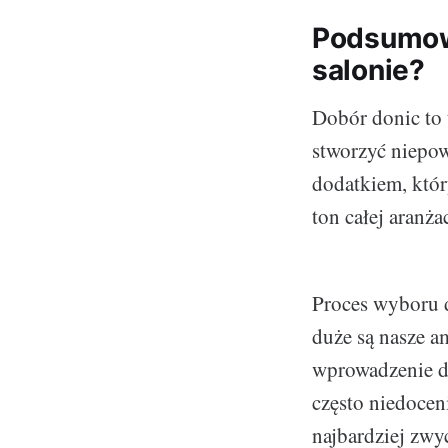
Podsumowa
salonie?
Dobór donic to 
stworzyć niepow
dodatkiem, któr
ton całej aranża
Proces wyboru d
duże są nasze a
wprowadzenie do
często niedocen
najbardziej zwy