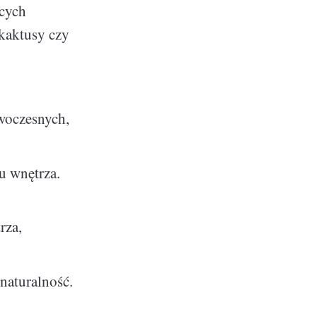
ących
 kaktusy czy
owoczesnych,
u wnętrza.
rza,
 naturalność.