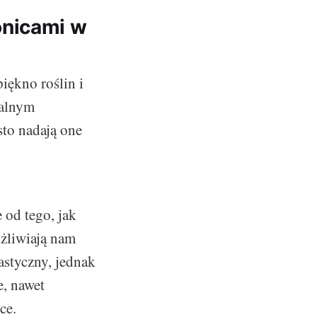
onicami w
iękno roślin i
ealnym
sto nadają one
 od tego, jak
ożliwiają nam
astyczny, jednak
e, nawet
ce.