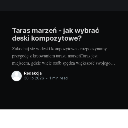
Taras marzeń - jak wybrać
deski kompozytowe?
Zakochaj się w deski kompozytowe - rozpoczynamy
przygodę z kreowaniem tarasu marzeńTaras jest
miejscem, gdzie wiele osób spędza większość swojego
wolnego czasu, zwłaszcza w okresie wiosenno-letnim.
Redakcja
Zarówno letnie, słoneczne dni, jak i chłodniejsze,
30 lip 2026
•
1 min read
deszczowe popołudnia stają się przyjemniejsze, gdy
można je spędzić na tarasie, otoczonym pięknem natury.
Dlatego wybór odpowiedniego
6