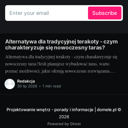
Enter your email
Subscribe
Alternatywa dla tradycyjnej terakoty - czym
charakteryzuje się nowoczesny taras?
Alternatywa dla tradycyjnej terakoty - czym charakteryzuje się
nowoczesny taras?Jeśli planujesz wybudować taras, warto
poznać możliwości, jakie oferują nowoczesne rozwiązania.
Można przecież zdecydować się na coś więcej niż tylko
Redakcja
tradycyjną terakotę. Ale jak wygląda nowoczesny taras i dlaczego
30 lip 2026
•
1 min read
warto go zastosować? Nowoczesny taras - dla kogo i dlaczego
warto
Projektowanie wnętrz - porady i informacje | domele.pl
©
2026
Powered by Ghost