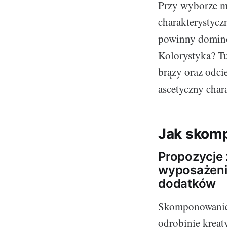
Przy wyborze me
charakterystyczn
powinny domino
Kolorystyka? Tu
brązy oraz odci
ascetyczny char
Jak skomp
Propozycje
wyposażenia
dodatków
Skomponowanie p
odrobinie kreat