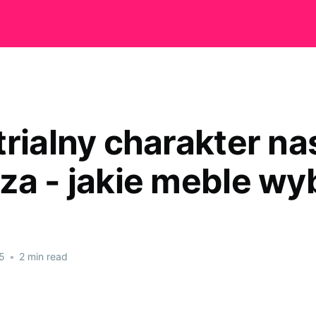
trialny charakter n
za - jakie meble wy
5
•
2 min read