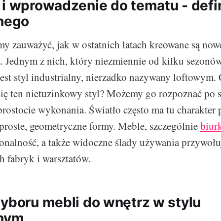
 i wprowadzenie do tematu - defin
lnego
y zauważyć, jak w ostatnich latach kreowane są now
z. Jednym z nich, który niezmiennie od kilku sezonów
jest styl industrialny, nierzadko nazywany loftowym
się ten nietuzinkowy styl? Możemy go rozpoznać po 
 prostocie wykonania. Światło często ma tu charakter
 proste, geometryczne formy. Meble, szczególnie
biurk
jonalność, a także widoczne ślady używania przywołu
h fabryk i warsztatów.
wyboru mebli do wnętrz w stylu
lnym