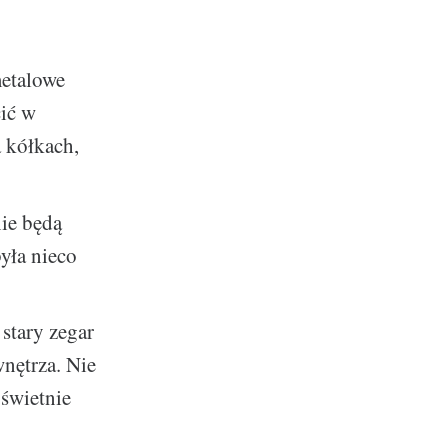
metalowe
cić w
 kółkach,
ie będą
yła nieco
stary zegar
nętrza. Nie
 świetnie