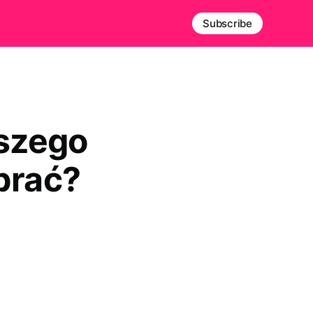
Subscribe
aszego
brać?