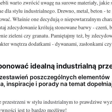
bli warto zwrócić uwagę na surowe materiały, jakie 
e dla stylu industrialnego. Drewno, metal, beton - te
wać. Właśnie one decydują o niepowtarzalnym chara
taj zdecydowanie królują stonowane barwy - czerń, bi
enie zieleni czy granatu. Pamiętajmy też, by zdecydo
akter wnętrza dodatkami - dywanami, zasłonkami cz
onować idealną industrialną prz
 zestawień poszczególnych elementów
, inspiracje i porady na temat dopełni
rzestrzeni w stylu industrialnym to prawdziwe wyz
ywności jest to bardzo możliwe!