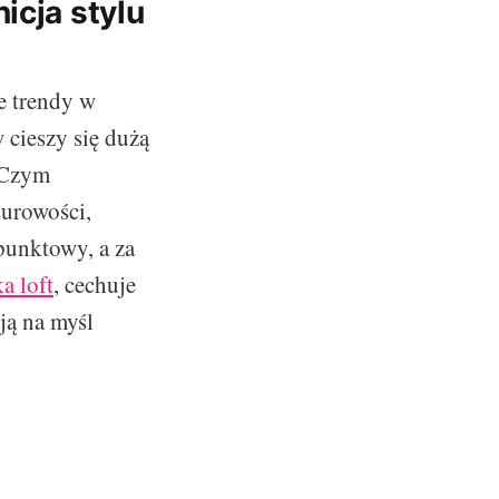
icja stylu
e trendy w
 cieszy się dużą
. Czym
surowości,
 punktowy, a za
a loft
, cechuje
ją na myśl