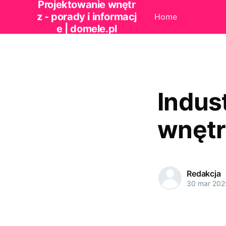
Projektowanie wnętr
z - porady i informacj
Home
e | domele.pl
Indus
wnętr
Redakcja
30 mar 202