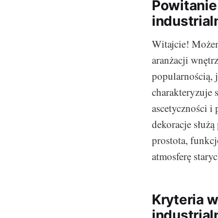
Powitanie
industria
Witajcie! Możem
aranżacji wnętr
popularnością, 
charakteryzuje 
ascetyczności i
dekoracje służą
prostota, funkc
atmosferę staryc
Kryteria 
industria