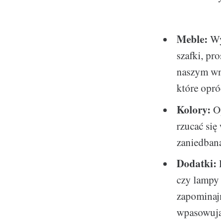
Meble:
Wy
szafki, pr
naszym wn
które opró
Kolory:
Op
rzucać się
zaniedbana
Dodatki:
D
czy lampy 
zapominajm
wpasowują 