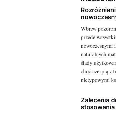
Rozróżnieni
nowoczesny
Wbrew pozorom, 
przede wszystki
nowoczesnymi in
naturalnych mat
ślady użytkowan
choć czerpią z 
nietypowymi ksz
Zalecenia d
stosowania