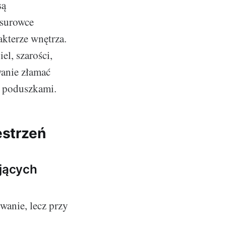
są
 surowce
kterze wnętrza.
el, szarości,
wanie złamać
y poduszkami.
estrzeń
ających
wanie, lecz przy