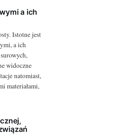
wymi a ich
ty. Istotne jest
ymi, a ich
 surowych,
one widoczne
acje natomiast,
mi materiałami,
cznej,
ozwiązań