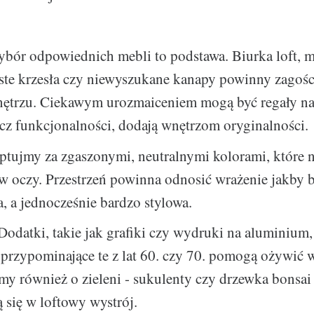
bór odpowiednich mebli to podstawa. Biurka loft, 
oste krzesła czy niewyszukane kanapy powinny zagoś
ętrzu. Ciekawym urozmaiceniem mogą być regały na
cz funkcjonalności, dodają wnętrzom oryginalności.
tujmy za zgaszonymi, neutralnymi kolorami, które n
 w oczy. Przestrzeń powinna odnosić wrażenie jakby b
, a jednocześnie bardzo stylowa.
odatki, takie jak grafiki czy wydruki na aluminium, 
przypominające te z lat 60. czy 70. pomogą ożywić w
y również o zieleni - sukulenty czy drzewka bonsai
się w loftowy wystrój.