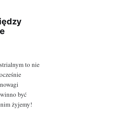
iędzy
ie
trialnym to nie
ocześnie
wnowagi
owinno być
 nim żyjemy!