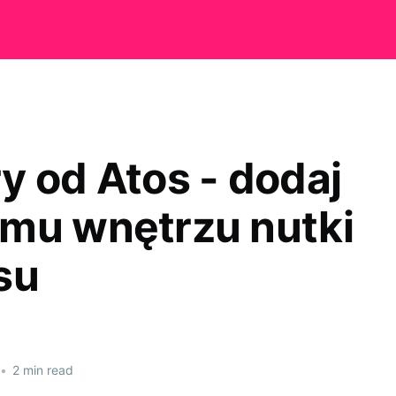
y od Atos - dodaj
mu wnętrzu nutki
su
•
2 min read