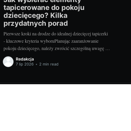
tapicerowane do pokoju
dziecięcego? Kilka
przydatnych porad
Pierwsze kroki na drodze do idealnej dziecięcej tapicerki
- kluczowe kryteria wyboruPlanując zaaranżowanie
pokoju dziecięcego, należy zwrócić szczególną uwagę na
wybór odpowiednich elementów tapicerowanych. Są one
Redakcja
nie tylko ważnym elementem stylistycznym, ale również
7 lip 2026
•
2 min read
zapewniają komfort i bezpieczeństwo naszych pociech.
Przemyślany wybór tych elementów stanowi podstawę
dla tworzenia przyjaznej przestrzeni dla
Powered by Ghost