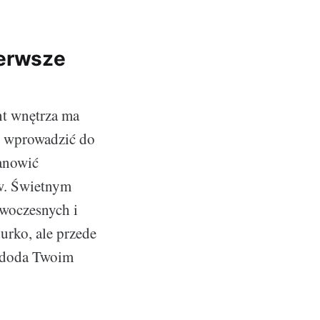
ierwsze
t wnętrza ma
et wprowadzić do
tanowić
ów. Świetnym
owoczesnych i
urko, ale przede
y doda Twoim