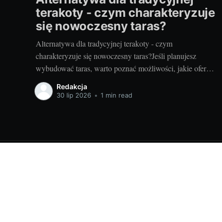
terakoty - czym charakteryzuje
się nowoczesny taras?
Alternatywa dla tradycyjnej terakoty - czym
charakteryzuje się nowoczesny taras?Jeśli planujesz
wybudować taras, warto poznać możliwości, jakie oferują
nowoczesne rozwiązania. Można przecież zdecydować
Redakcja
się na coś więcej niż tylko tradycyjną terakotę. Ale jak
30 lip 2026
•
1 min read
wygląda nowoczesny taras i dlaczego warto go
zastosować? Nowoczesny taras - dla kogo i dlaczego
warto
Projektowanie wnętrz - porady i informacje | domele.pl
© 202