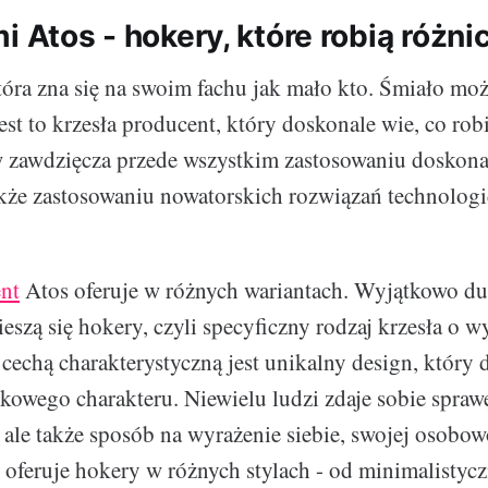
i Atos - hokery, które robią różni
która zna się na swoim fachu jak mało kto. Śmiało mo
jest to krzesła producent, który doskonale wie, co ro
 zawdzięcza przede wszystkim zastosowaniu doskona
akże zastosowaniu nowatorskich rozwiązań technolog
nt
Atos oferuje w różnych wariantach. Wyjątkowo du
eszą się hokery, czyli specyficzny rodzaj krzesła o 
h cechą charakterystyczną jest unikalny design, któr
owego charakteru. Niewielu ludzi zdaje sobie sprawę
 ale także sposób na wyrażenie siebie, swojej osobow
oferuje hokery w różnych stylach - od minimalistycz