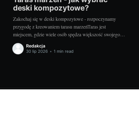
deski kompozytowe?
Zakochaj się w deski kompozytowe - rozpoczynamy
przygodę z kreowaniem tarasu marzeńTaras jest
miejscem, gdzie wiele osób spędza większość swojego
wolnego czasu, zwłaszcza w okresie wiosenno-letnim.
Redakcja
Zarówno letnie, słoneczne dni, jak i chłodniejsze,
30 lip 2026
•
1 min read
deszczowe popołudnia stają się przyjemniejsze, gdy
można je spędzić na tarasie, otoczonym pięknem natury.
Dlatego wybór odpowiedniego
6