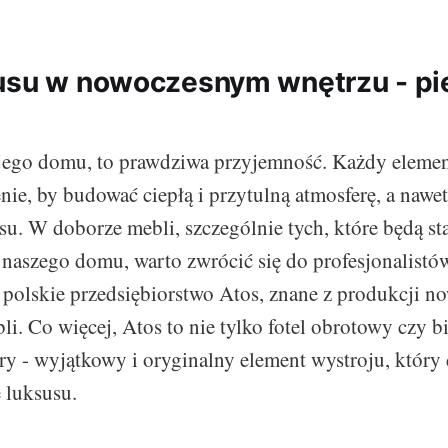
usu w nowoczesnym wnętrzu - p
jego domu, to prawdziwa przyjemność. Każdy elemen
ie, by budować ciepłą i przytulną atmosferę, a naw
usu. W doborze mebli, szczególnie tych, które będą s
 naszego domu, warto zwrócić się do profesjonalist
 polskie przedsiębiorstwo Atos, znane z produkcji n
i. Co więcej, Atos to nie tylko fotel obrotowy czy bi
y - wyjątkowy i oryginalny element wystroju, któr
 luksusu.