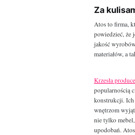
Za kulisam
Atos to firma, 
powiedzieć, że 
jakość wyrobów
materiałów, a t
Krzesła produce
popularnością ci
konstrukcji. Ic
wnętrzom wyjątk
nie tylko mebel,
upodobań. Atos 