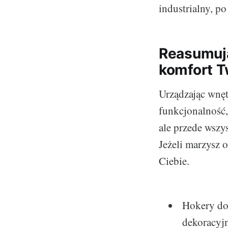
industrialny, po
Reasumują
komfort 
Urządzając wnęt
funkcjonalność,
ale przede wszys
Jeżeli marzysz 
Ciebie.
Hokery do
dekoracyj