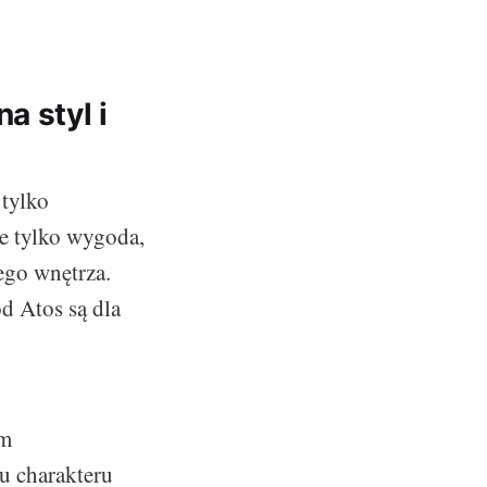
a styl i
 tylko
ie tylko wygoda,
jego wnętrza.
d Atos są dla
em
u charakteru