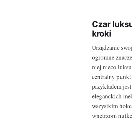
Czar luks
kroki
Urządzanie swo
ogromne znaczen
niej nieco luks
centralny punkt
przykładem jest
eleganckich mebl
wszystkim hoker
wnętrzom nutkę