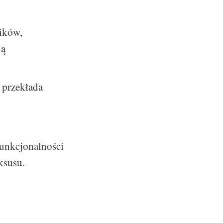
lików,
ją
 przekłada
funkcjonalności
ksusu.