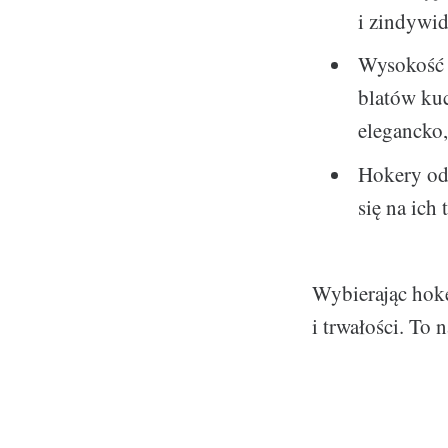
i zindywid
Wysokość h
blatów ku
elegancko,
Hokery od 
się na ich
Wybierając hoke
i trwałości. To