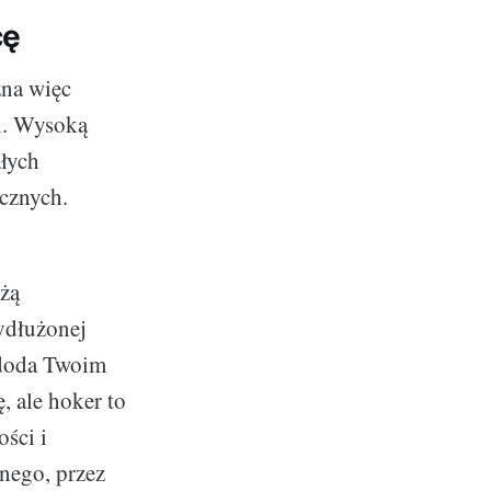
cę
żna więc
bi. Wysoką
łych
icznych.
żą
wydłużonej
y doda Twoim
, ale hoker to
ości i
nego, przez