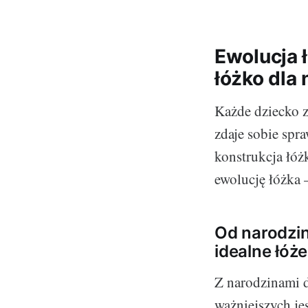
Ewolucja 
łóżko dla 
Każde dziecko z
zdaje sobie spr
konstrukcja łóż
ewolucję łóżka 
Od narodzin
idealne łóż
Z narodzinami 
ważniejszych je