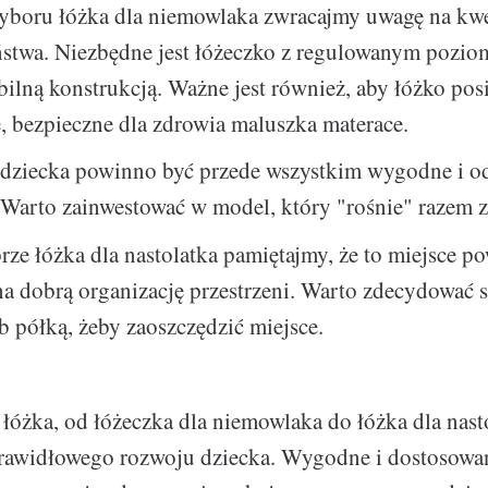
yboru łóżka dla niemowlaka zwracajmy uwagę na kwe
ństwa. Niezbędne jest łóżeczko z regulowanym pozio
bilną konstrukcją. Ważne jest również, aby łóżko pos
, bezpieczne dla zdrowia maluszka materace.
 dziecka powinno być przede wszystkim wygodne i o
 Warto zainwestować w model, który "rośnie" razem 
ze łóżka dla nastolatka pamiętajmy, że to miejsce p
a dobrą organizację przestrzeni. Warto zdecydować 
ub półką, żeby zaoszczędzić miejsce.
 łóżka, od łóżeczka dla niemowlaka do łóżka dla nasto
prawidłowego rozwoju dziecka. Wygodne i dostosowa