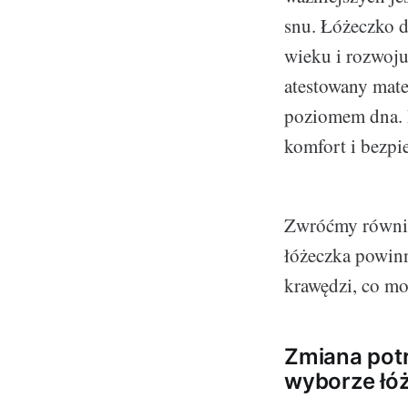
snu. Łóżeczko 
wieku i rozwoju
atestowany mate
poziomem dna. 
komfort i bezpi
Zwróćmy równie
łóżeczka powinny
krawędzi, co mo
Zmiana potr
wyborze łóż