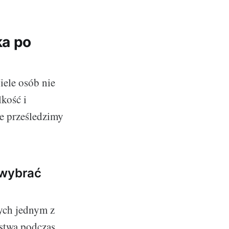
ka po
iele osób nie
kość i
e prześledzimy
 wybrać
ych jednym z
ństwa podczas