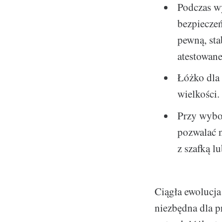
Podczas w
bezpiecze
pewną, sta
atestowane
Łóżko dla
wielkości.
Przy wybor
pozwalać n
z szafką l
Ciągła ewolucja
niezbędna dla 