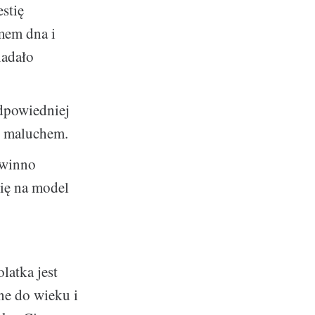
stię
mem dna i
iadało
dpowiedniej
z maluchem.
owinno
się na model
latka jest
ne do wieku i