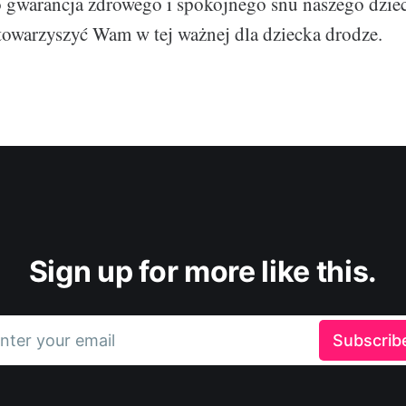
o gwarancja zdrowego i spokojnego snu naszego dzie
towarzyszyć Wam w tej ważnej dla dziecka drodze.
Sign up for more like this.
nter your email
Subscrib