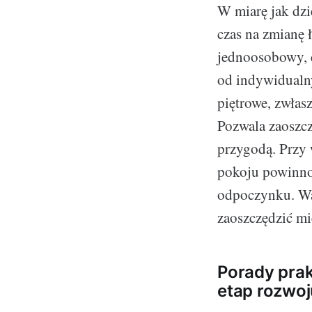
W miarę jak dzie
czas na zmianę 
jednoosobowy, 
od indywidualny
piętrowe, zwłas
Pozwala zaoszczę
przygodą. Przy 
pokoju powinno 
odpoczynku. War
zaoszczędzić mi
Porady pra
etap rozwoj