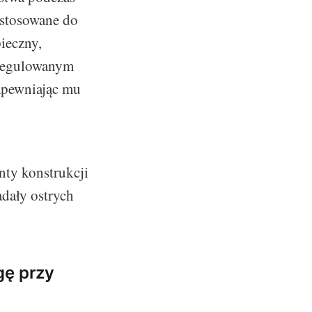
ystosowane do
ieczny,
 regulowanym
apewniając mu
ty konstrukcji
adały ostrych
gę przy