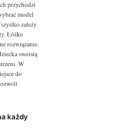
tach przychodzi
 wybrać model
szystko zależy
ty. Łóżko
ne rozwiązanie.
dziecka swoistą
strzeni. W
iejsce do
pozwoli
na każdy