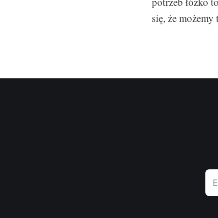
potrzeb łóżko t
się, że możemy 
E