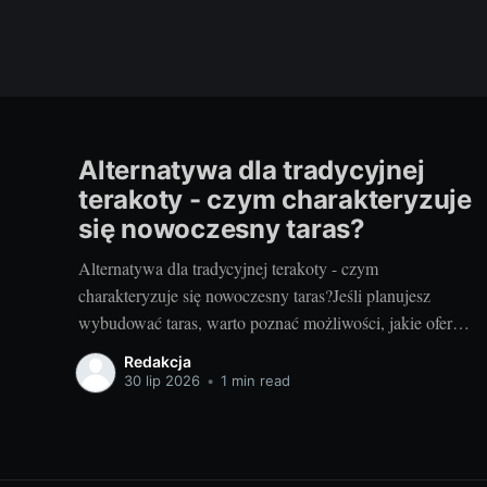
Alternatywa dla tradycyjnej
terakoty - czym charakteryzuje
się nowoczesny taras?
Alternatywa dla tradycyjnej terakoty - czym
charakteryzuje się nowoczesny taras?Jeśli planujesz
wybudować taras, warto poznać możliwości, jakie oferują
nowoczesne rozwiązania. Można przecież zdecydować
Redakcja
się na coś więcej niż tylko tradycyjną terakotę. Ale jak
30 lip 2026
•
1 min read
wygląda nowoczesny taras i dlaczego warto go
zastosować? Nowoczesny taras - dla kogo i dlaczego
warto