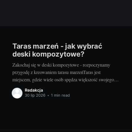
Taras marzeń - jak wybrać
deski kompozytowe?
Zakochaj się w deski kompozytowe - rozpoczynamy
przygodę z kreowaniem tarasu marzeńTaras jest
miejscem, gdzie wiele osób spędza większość swojego
wolnego czasu, zwłaszcza w okresie wiosenno-letnim.
Redakcja
Zarówno letnie, słoneczne dni, jak i chłodniejsze,
30 lip 2026
•
1 min read
deszczowe popołudnia stają się przyjemniejsze, gdy
można je spędzić na tarasie, otoczonym pięknem natury.
Dlatego wybór odpowiedniego