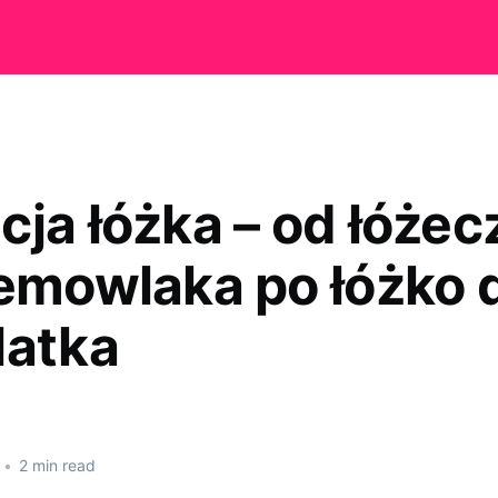
cja łóżka – od łóżec
iemowlaka po łóżko 
latka
•
2 min read