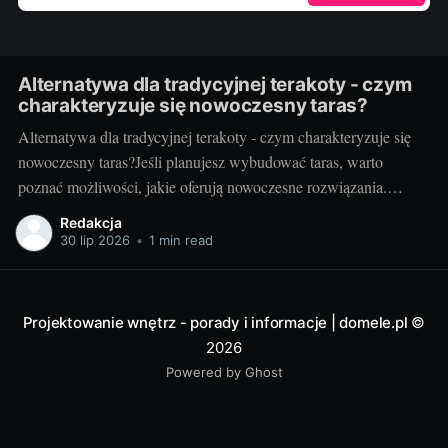
Alternatywa dla tradycyjnej terakoty - czym
charakteryzuje się nowoczesny taras?
Alternatywa dla tradycyjnej terakoty - czym charakteryzuje się
nowoczesny taras?Jeśli planujesz wybudować taras, warto
poznać możliwości, jakie oferują nowoczesne rozwiązania.
Można przecież zdecydować się na coś więcej niż tylko
Redakcja
tradycyjną terakotę. Ale jak wygląda nowoczesny taras i dlaczego
30 lip 2026
•
1 min read
warto go zastosować? Nowoczesny taras - dla kogo i dlaczego
warto
Projektowanie wnętrz - porady i informacje | domele.pl
©
2026
Powered by Ghost