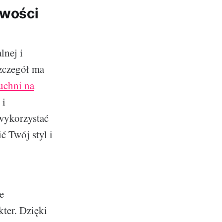
iwości
lnej i
szczegół ma
uchni na
 i
wykorzystać
ć Twój styl i
e
ter. Dzięki