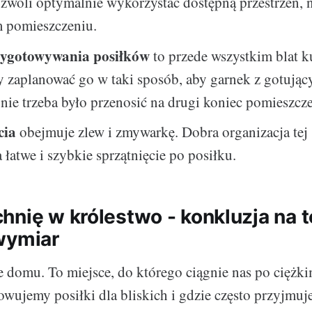
zwoli optymalnie wykorzystać dostępną przestrzeń, 
m pomieszczeniu.
zygotowywania posiłków
to przede wszystkim blat k
y zaplanować go w taki sposób, aby garnek z gotują
nie trzeba było przenosić na drugi koniec pomieszcze
cia
obejmuje zlew i zmywarkę. Dobra organizacja tej 
 łatwe i szybkie sprzątnięcie po posiłku.
hnię w królestwo - konkluzja na 
wymiar
e domu. To miejsce, do którego ciągnie nas po ciężk
wujemy posiłki dla bliskich i gdzie często przyjmuj