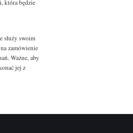
, która będzie
re służy swoim
m na zamówienie
znań. Ważne, aby
konać jej z