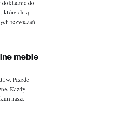
ć dokładnie do
, które chcą
wych rozwiązań
alne meble
któw. Przede
czne. Każdy
tkim nasze