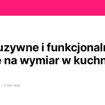
uzywne i funkcjonal
 na wymiar w kuchn
•
2 min read