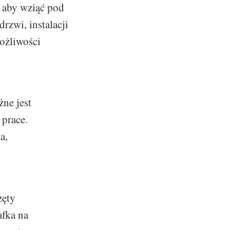
 aby wziąć pod
rzwi, instalacji
ożliwości
ne jest
 prace.
a,
zęty
afka na