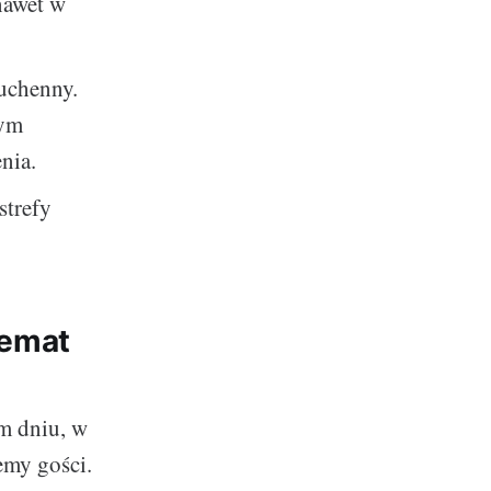
nawet w
uchenny.
cym
nia.
strefy
temat
im dniu, w
emy gości.