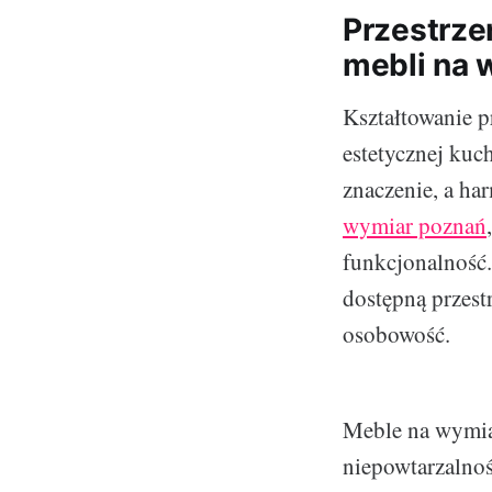
Przestrze
mebli na 
Kształtowanie p
estetycznej kuc
znaczenie, a ha
wymiar poznań
funkcjonalność
dostępną przest
osobowość.
Meble na wymiar
niepowtarzalnoś