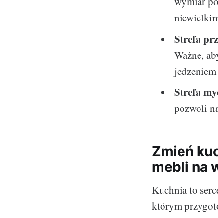
wymiar po
niewielki
Strefa pr
Ważne, ab
jedzeniem 
Strefa my
pozwoli na
Zmień kuc
mebli na 
Kuchnia to serc
którym przygoto