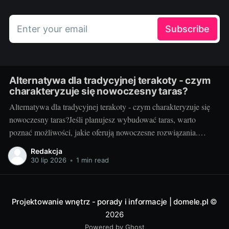
Enter your email
Subscribe
Alternatywa dla tradycyjnej terakoty - czym
charakteryzuje się nowoczesny taras?
Alternatywa dla tradycyjnej terakoty - czym charakteryzuje się
nowoczesny taras?Jeśli planujesz wybudować taras, warto
poznać możliwości, jakie oferują nowoczesne rozwiązania.
Można przecież zdecydować się na coś więcej niż tylko
Redakcja
tradycyjną terakotę. Ale jak wygląda nowoczesny taras i dlaczego
30 lip 2026
•
1 min read
warto go zastosować? Nowoczesny taras - dla kogo i dlaczego
warto
Projektowanie wnętrz - porady i informacje | domele.pl
©
2026
Powered by Ghost