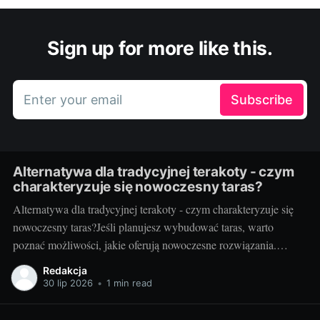
Sign up for more like this.
Enter your email
Subscribe
Alternatywa dla tradycyjnej terakoty - czym
charakteryzuje się nowoczesny taras?
Alternatywa dla tradycyjnej terakoty - czym charakteryzuje się
nowoczesny taras?Jeśli planujesz wybudować taras, warto
poznać możliwości, jakie oferują nowoczesne rozwiązania.
Można przecież zdecydować się na coś więcej niż tylko
Redakcja
tradycyjną terakotę. Ale jak wygląda nowoczesny taras i dlaczego
30 lip 2026
•
1 min read
warto go zastosować? Nowoczesny taras - dla kogo i dlaczego
warto