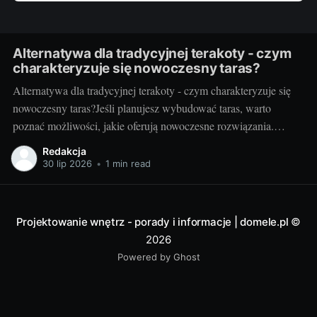
Alternatywa dla tradycyjnej terakoty - czym
charakteryzuje się nowoczesny taras?
Alternatywa dla tradycyjnej terakoty - czym charakteryzuje się
nowoczesny taras?Jeśli planujesz wybudować taras, warto
poznać możliwości, jakie oferują nowoczesne rozwiązania.
Można przecież zdecydować się na coś więcej niż tylko
Redakcja
tradycyjną terakotę. Ale jak wygląda nowoczesny taras i dlaczego
30 lip 2026
•
1 min read
warto go zastosować? Nowoczesny taras - dla kogo i dlaczego
warto
Projektowanie wnętrz - porady i informacje | domele.pl
©
2026
Powered by Ghost