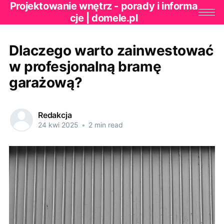
Projektowanie wnętrz - porady i informa
cje | domele.pl
Dlaczego warto zainwestować
w profesjonalną bramę
garażową?
Redakcja
24 kwi 2025
•
2 min read