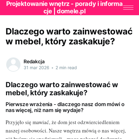
Projektowanie wnętrz - porady i informa
cje | domele.pl
Dlaczego warto zainwestować
w mebel, który zaskakuje?
Redakcja
31 mar 2026
•
2 min read
Dlaczego warto zainwestować w
mebel, który zaskakuje?
Pierwsze wrażenia - dlaczego nasz dom mówi o
nas więcej, niż nam się wydaje?
Przyjęło się mawiać, że dom jest odzwierciedleniem
naszej osobowości. Nasze wnętrza mówią o nas więcej,
niż byśmy się spodziewali - mogą pokazać dosłownie