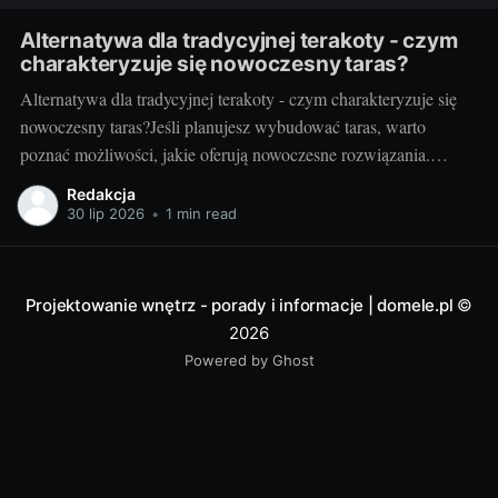
Alternatywa dla tradycyjnej terakoty - czym
charakteryzuje się nowoczesny taras?
Alternatywa dla tradycyjnej terakoty - czym charakteryzuje się
nowoczesny taras?Jeśli planujesz wybudować taras, warto
poznać możliwości, jakie oferują nowoczesne rozwiązania.
Można przecież zdecydować się na coś więcej niż tylko
Redakcja
tradycyjną terakotę. Ale jak wygląda nowoczesny taras i dlaczego
30 lip 2026
•
1 min read
warto go zastosować? Nowoczesny taras - dla kogo i dlaczego
warto
Projektowanie wnętrz - porady i informacje | domele.pl
©
2026
Powered by Ghost