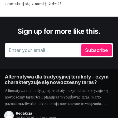
skontaktuj się z nami już dziś!
Sign up for more like this.
Enter your email
Subscribe
Alternatywa dla tradycyjnej terakoty - czym
charakteryzuje się nowoczesny taras?
Alternatywa dla tradycyjnej terakoty - czym charakteryzuje się
nowoczesny taras?Jeśli planujesz wybudować taras, warto
poznać możliwości, jakie oferują nowoczesne rozwiązania.
Można przecież zdecydować się na coś więcej niż tylko
Redakcja
tradycyjną terakotę. Ale jak wygląda nowoczesny taras i dlaczego
30 lip 2026
•
1 min read