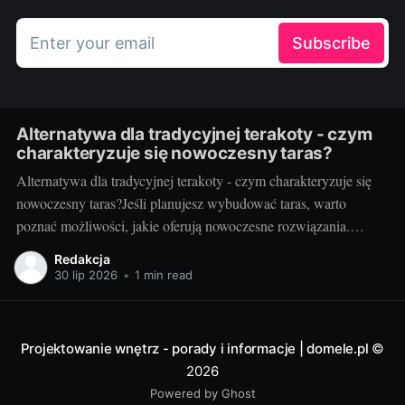
Enter your email
Subscribe
Alternatywa dla tradycyjnej terakoty - czym
charakteryzuje się nowoczesny taras?
Alternatywa dla tradycyjnej terakoty - czym charakteryzuje się
nowoczesny taras?Jeśli planujesz wybudować taras, warto
poznać możliwości, jakie oferują nowoczesne rozwiązania.
Można przecież zdecydować się na coś więcej niż tylko
Redakcja
tradycyjną terakotę. Ale jak wygląda nowoczesny taras i dlaczego
30 lip 2026
•
1 min read
warto go zastosować? Nowoczesny taras - dla kogo i dlaczego
warto
Projektowanie wnętrz - porady i informacje | domele.pl
©
2026
Powered by Ghost