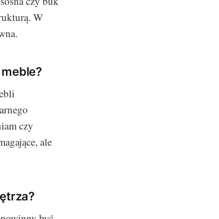
, sosna czy buk
trukturą. W
ewna.
e meble?
ebli
larnego
niam czy
agające, ale
ętrza?
 powinny być