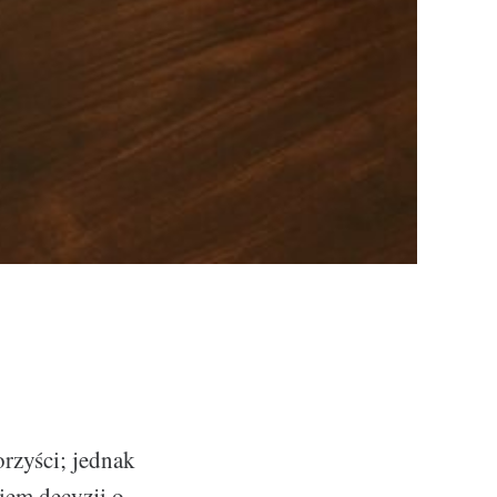
?
rzyści; jednak
iem decyzji o