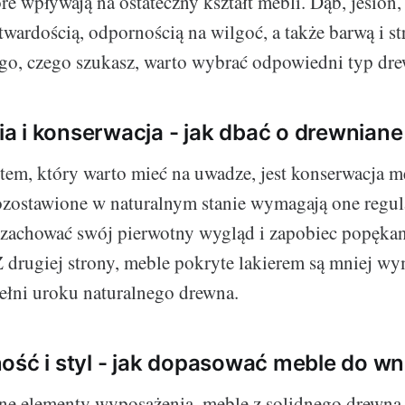
re wpływają na ostateczny kształt mebli. Dąb, jesion
 twardością, odpornością na wilgoć, a także barwą i s
ego, czego szukasz, warto wybrać odpowiedni typ dr
 i konserwacja - jak dbać o drewnian
em, który warto mieć na uwadze, jest konserwacja m
ozostawione w naturalnym stanie wymagają one regu
 zachować swój pierwotny wygląd i zapobiec popęka
drugiej strony, meble pokryte lakierem są mniej wym
pełni uroku naturalnego drewna.
ość i styl - jak dopasować meble do wn
nne elementy wyposażenia, meble z solidnego drewna