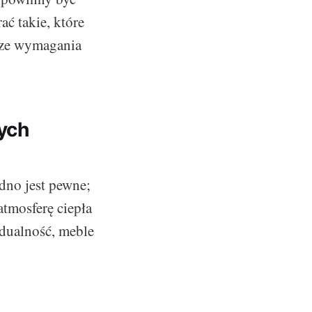
ać takie, które
asze wymagania
ych
dno jest pewne;
tmosferę ciepła
idualność, meble