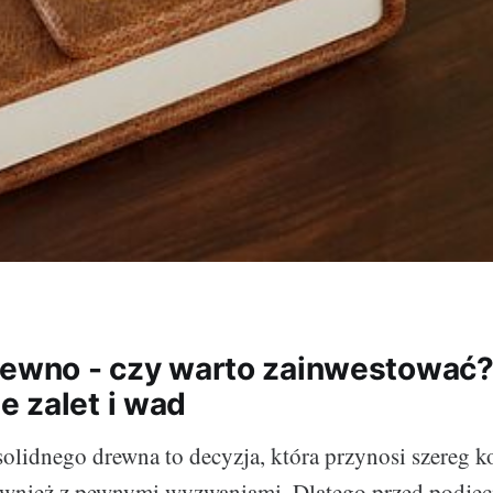
rewno - czy warto zainwestować
 zalet i wad
olidnego drewna to decyzja, która przynosi szereg ko
ównież z pewnymi wyzwaniami. Dlatego przed podjęc