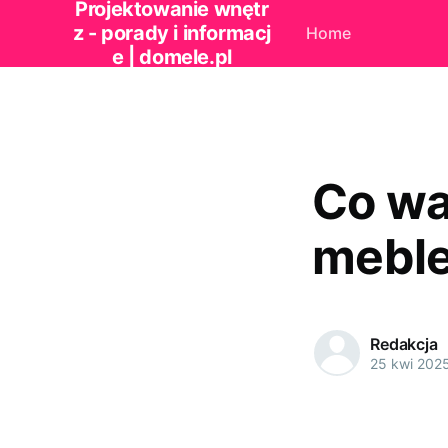
Projektowanie wnętr
z - porady i informacj
Home
e | domele.pl
Co wa
meble
Redakcja
25 kwi 202