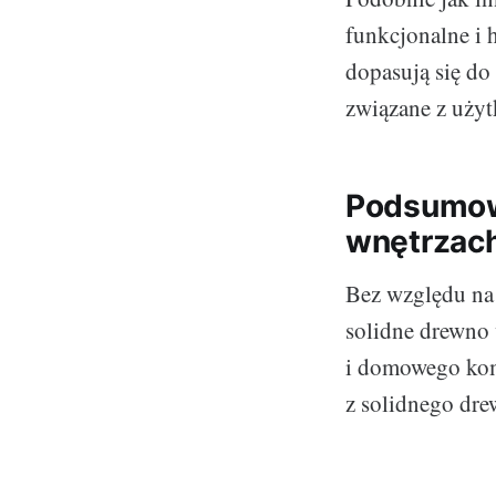
funkcjonalne i 
dopasują się do
związane z uży
Podsumow
wnętrzac
Bez względu na 
solidne drewno 
i domowego komf
z solidnego dre