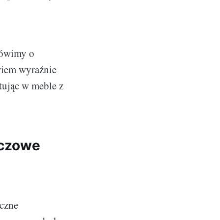
mówimy o
wiem wyraźnie
tując w meble z
uczowe
iczne