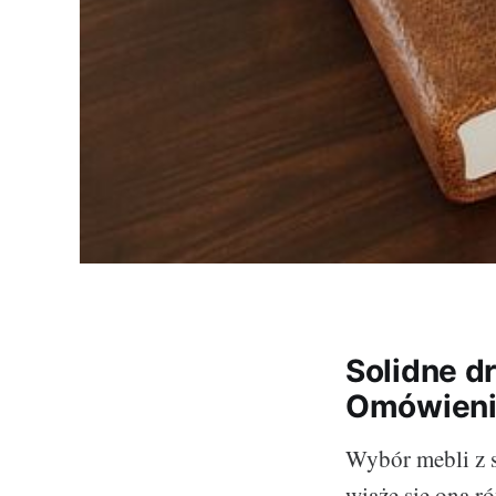
Solidne d
Omówienie
Wybór mebli z s
wiąże się ona r