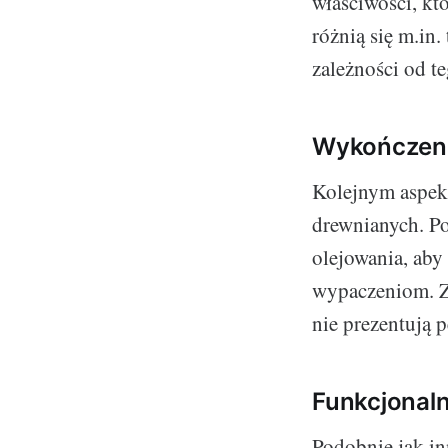
właściwości, któ
różnią się m.in.
zależności od t
Wykończenia
Kolejnym aspekt
drewnianych. P
olejowania, aby
wypaczeniom. Z 
nie prezentują 
Funkcjonaln
Podobnie jak i