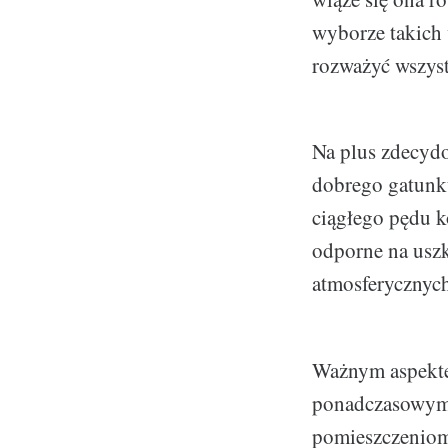
wyborze takich
rozważyć wszyst
Na plus zdecyd
dobrego gatunku
ciągłego pędu k
odporne na usz
atmosferycznych
Ważnym aspektem
ponadczasowym 
pomieszczeniom 