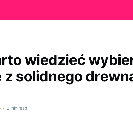
rto wiedzieć wybie
 z solidnego drewn
5
•
2 min read