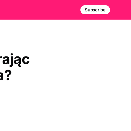
Subscribe
rając
a?