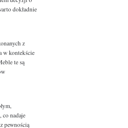
arto dokładnie
konanych z
a w kontekście
eble te są
ów
płym,
 co nadaje
 z pewnością